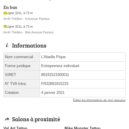
En bus
Ligne 3211, à 73 m
Arrêt Théâtre - 6 Avenue Pasteur
Ligne 3211, à 73 m
Arrêt Théâtre - 8bis Avenue Pasteur
Informations
Nom commercial
L'Abeille Pique
Forme juridique
Entrepreneur individuel
SIRET
89191523300011
N° TVA Intra.
FR32891915233
Création
4 janvier 2021
Éditer les informations de mon tatoueur
Salons à proximité
Val Art Tattoo
Mike Monster Tattoo