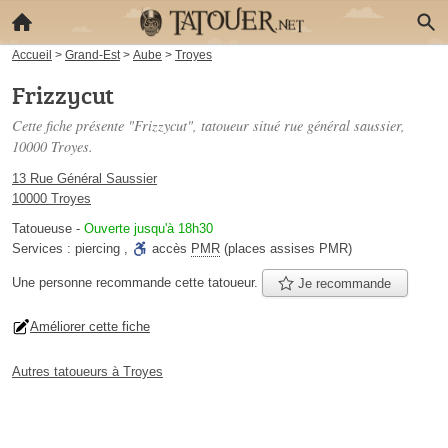
Accueil
>
Grand-Est
>
Aube
>
Troyes
Frizzycut
Cette fiche présente "Frizzycut", tatoueur situé
rue général saussier
,
10000 Troyes.
13 Rue Général Saussier
10000 Troyes
Tatoueuse
-
Ouverte jusqu'à 18h30
Services :
piercing
,
accès
PMR
(places assises PMR)
Une personne
recommande
cette tatoueur.
Je recommande
Améliorer cette fiche
Autres tatoueurs à Troyes