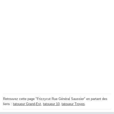
Retrouvez cette page "Frizzycut Rue Général Saussier" en partant des
liens :
tatoueur Grand-Est
,
tatoueur 10
,
tatoueur Troyes
.