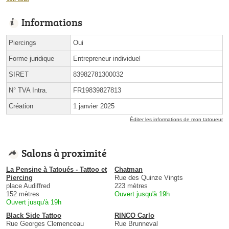
Informations
Piercings
Oui
Forme juridique
Entrepreneur individuel
SIRET
83982781300032
N° TVA Intra.
FR19839827813
Création
1 janvier 2025
Éditer les informations de mon tatoueur
Salons à proximité
La Pensine à Tatoués - Tattoo et
Chatman
Piercing
Rue des Quinze Vingts
place Audiffred
223 mètres
152 mètres
Ouvert jusqu'à 19h
Ouvert jusqu'à 19h
Black Side Tattoo
RINCO Carlo
Rue Georges Clemenceau
Rue Brunneval