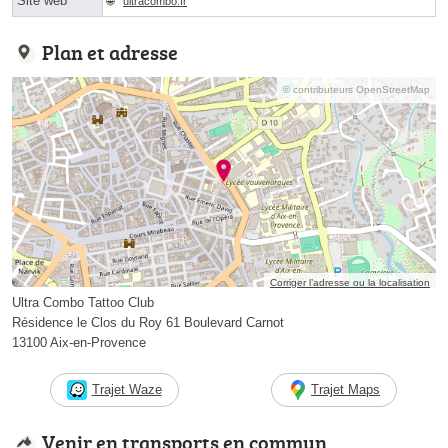
Site web
ultracombo.fr
Plan et adresse
© contributeurs OpenStreetMap
Corriger l’adresse ou la localisation
Ultra Combo Tattoo Club
Résidence le Clos du Roy 61 Boulevard Carnot
13100 Aix-en-Provence
Trajet Waze
Trajet Maps
Venir en transports en commun