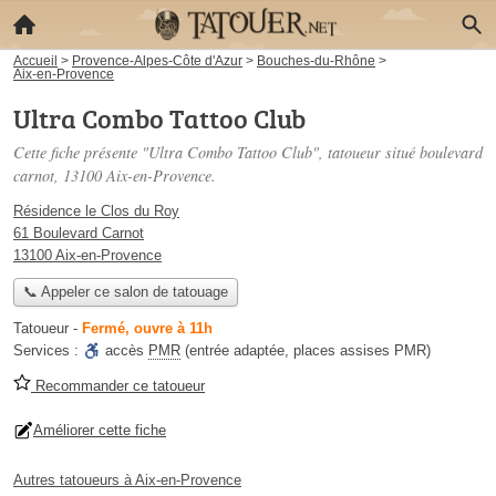
Accueil
>
Provence-Alpes-Côte d'Azur
>
Bouches-du-Rhône
>
Aix-en-Provence
Ultra Combo Tattoo Club
Cette fiche présente "Ultra Combo Tattoo Club", tatoueur situé
boulevard
carnot
, 13100 Aix-en-Provence.
Résidence le Clos du Roy
61 Boulevard Carnot
13100 Aix-en-Provence
📞 Appeler ce salon de tatouage
Tatoueur
-
Fermé, ouvre à 11h
Services :
accès
PMR
(entrée adaptée, places assises PMR)
Recommander ce tatoueur
Améliorer cette fiche
Autres tatoueurs à Aix-en-Provence