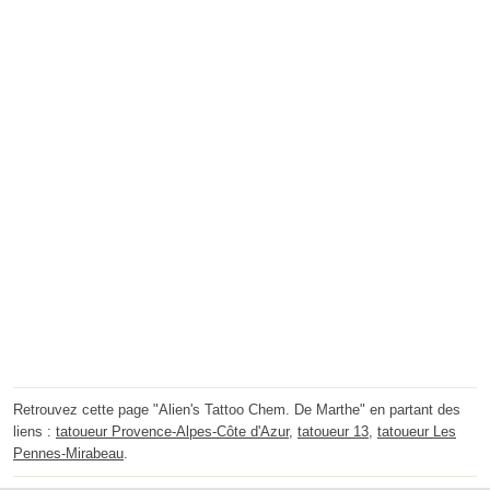
Retrouvez cette page "Alien's Tattoo Chem. De Marthe" en partant des
liens :
tatoueur Provence-Alpes-Côte d'Azur
,
tatoueur 13
,
tatoueur Les
Pennes-Mirabeau
.