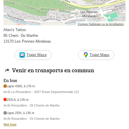
Corriger l’adresse ou la localisation
Alien's Tattoo
85 Chem. De Marthe
13170 Les Pennes-Mirabeau
Trajet Waze
Trajet Maps
Venir en transports en commun
En bus
Ligne 4300, à 176 m
Arrêt La Renardiere - 2057 Route Departementale 113
ZEN A, à 135 m
Arrêt Renardière - 29 Chemin de Marthe
Ligne ZEN, à 135 m
Arrêt Renardière - 29 Chemin de Marthe
Voir tout