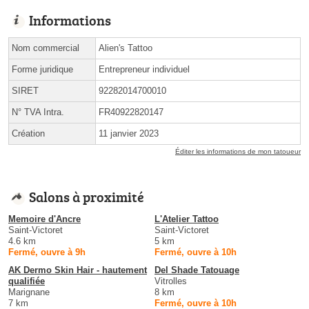
Informations
Nom commercial
Alien's Tattoo
Forme juridique
Entrepreneur individuel
SIRET
92282014700010
N° TVA Intra.
FR40922820147
Création
11 janvier 2023
Éditer les informations de mon tatoueur
Salons à proximité
Memoire d'Ancre
L'Atelier Tattoo
Saint-Victoret
Saint-Victoret
4.6 km
5 km
Fermé, ouvre à 9h
Fermé, ouvre à 10h
AK Dermo Skin Hair - hautement
Del Shade Tatouage
qualifiée
Vitrolles
Marignane
8 km
7 km
Fermé, ouvre à 10h