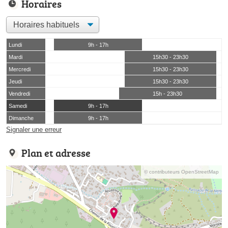
Horaires
Lundi
9h - 17h
Mardi
15h30 - 23h30
Mercredi
15h30 - 23h30
Jeudi
15h30 - 23h30
Vendredi
15h - 23h30
Samedi
9h - 17h
Dimanche
9h - 17h
Signaler une erreur
Plan et adresse
© contributeurs OpenStreetMap