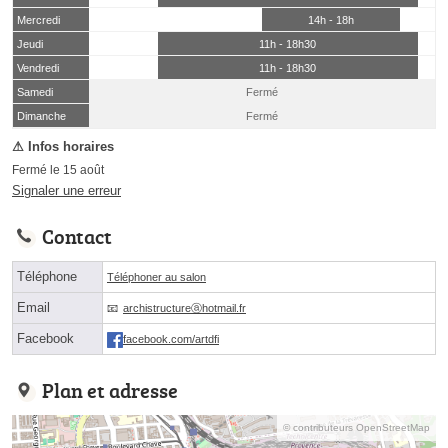
Mercredi
14h - 18h
Jeudi
11h - 18h30
Vendredi
11h - 18h30
Samedi
Fermé
(15 août)
Dimanche
Fermé
Fermé le 15 août
Signaler une erreur
Contact
Téléphone
Téléphoner au salon
Email
archistructureⓐhotmail.fr
Facebook
facebook.com/artdfi
Plan et adresse
© contributeurs OpenStreetMap