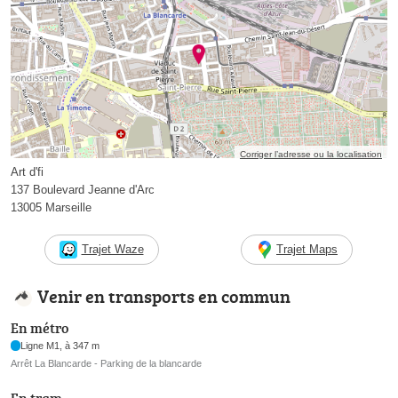
Corriger l’adresse ou la localisation
Art d'fi
137 Boulevard Jeanne d'Arc
13005 Marseille
Trajet Waze
Trajet Maps
Venir en transports en commun
En métro
Ligne M1, à 347 m
Arrêt La Blancarde - Parking de la blancarde