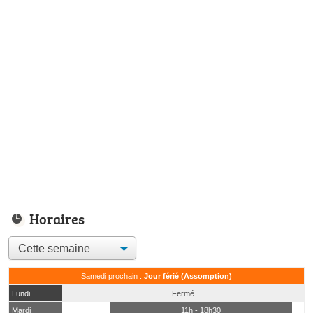
Horaires
Samedi prochain :
Jour férié (Assomption)
Lundi
Fermé
Mardi
11h - 18h30