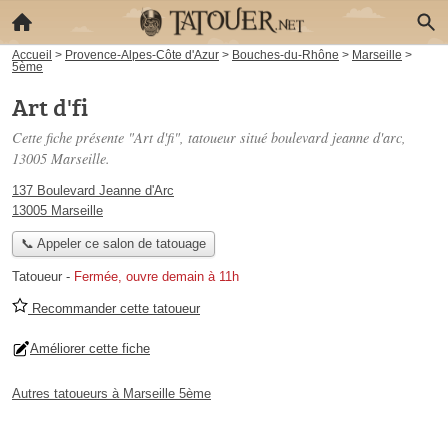
Accueil
>
Provence-Alpes-Côte d'Azur
>
Bouches-du-Rhône
>
Marseille
>
5ème
Art d'fi
Cette fiche présente "Art d'fi", tatoueur situé
boulevard jeanne d'arc
,
13005 Marseille.
137 Boulevard Jeanne d'Arc
13005 Marseille
📞 Appeler ce salon de tatouage
Tatoueur
-
Fermée, ouvre demain à 11h
Recommander cette tatoueur
Améliorer cette fiche
Autres tatoueurs à Marseille 5ème