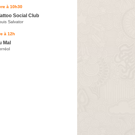
vre à 10h30
Tattoo Social Club
uis Salvator
e à 12h
u Mal
rréol