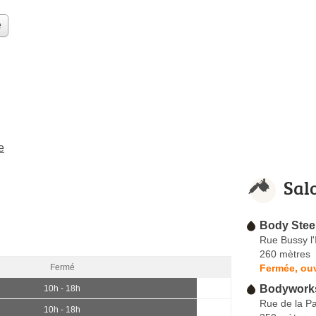
e
e
Sal
Body Stee
Rue Bussy l'
260 mètres
Fermée, ouv
Fermé
Bodyworks
10h - 18h
Rue de la P
10h - 18h