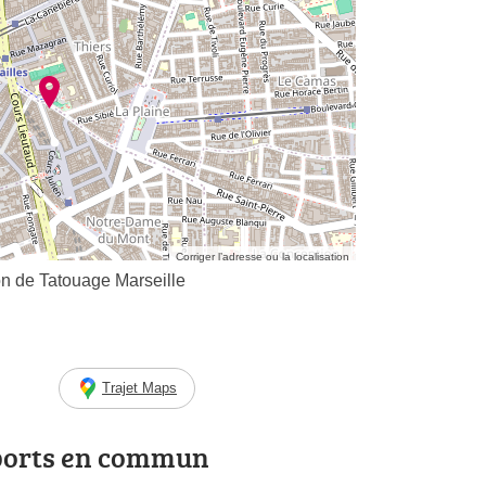
Corriger l’adresse ou la localisation
on de Tatouage Marseille
Trajet Maps
ports en commun