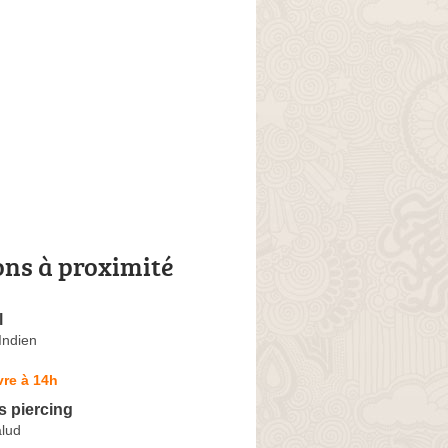
ons à proximité
l
Indien
re à 14h
 piercing
alud