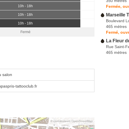
350 mètres
Fermée, ou
10h - 18h
Marseille 
10h - 18h
Boulevard Lo
10h - 18h
465 mètres
Fermé, ouvr
Fermé
La Fleur d
Rue Saint-Fe
465 mètres
u salon
aspris-tattooclub.fr
© contributeurs OpenStreetMap