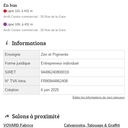
En bus
Ligne 110, à 431 m
Arrêt Centre commercial - 30 Rue de la Gare
Ligne 109, à 431 m
Arrêt Centre commercial - 30 Rue de la Gare
Informations
Enseigne
Zen et Pigmente
Forme juridique
Entrepreneur individuel
SIRET
94486240800019
N° TVA Intra.
FR80944862408
Création
6 juin 2025
Éditer les informations de mon tatoueur
Salons à proximité
VOVARD Fabrice
Calvanostra, Tatouage & Graffiti