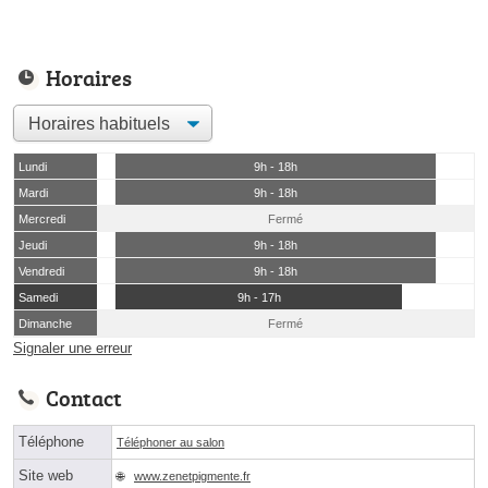
Horaires
Lundi
9h - 18h
Mardi
9h - 18h
Mercredi
Fermé
Jeudi
9h - 18h
Vendredi
9h - 18h
Samedi
9h - 17h
Dimanche
Fermé
Signaler une erreur
Contact
Téléphone
Téléphoner au salon
Site web
www.zenetpigmente.fr