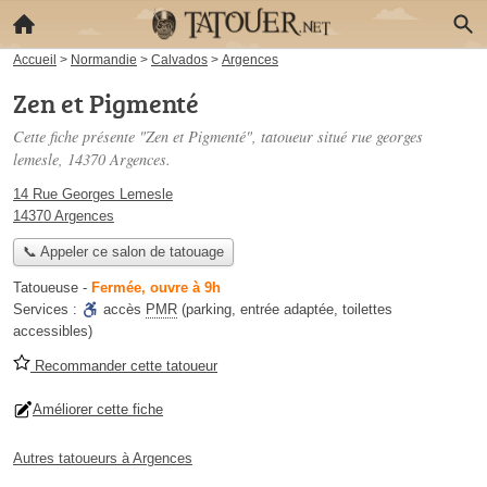
Accueil
>
Normandie
>
Calvados
>
Argences
Zen et Pigmenté
Cette fiche présente "Zen et Pigmenté", tatoueur situé
rue georges
lemesle
, 14370 Argences.
14 Rue Georges Lemesle
14370 Argences
📞 Appeler ce salon de tatouage
Tatoueuse
-
Fermée, ouvre à 9h
Services :
accès
PMR
(parking, entrée adaptée, toilettes
accessibles)
Recommander cette tatoueur
Améliorer cette fiche
Autres tatoueurs à Argences