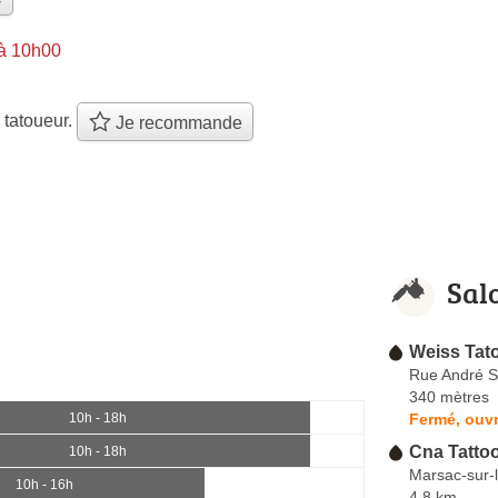
 à 10h00
 tatoueur.
Je recommande
Sal
Weiss Tat
Rue André S
340 mètres
Fermé, ouvr
10h - 18h
Cna Tatto
10h - 18h
Marsac-sur-l
10h - 16h
4.8 km