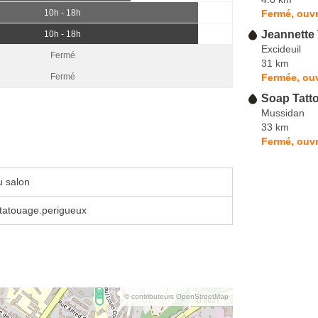
Fermé, ouv
10h - 18h
Jeannette 
10h - 18h
Excideuil
Fermé
31 km
Fermée, ou
Fermé
Soap Tatt
Mussidan
33 km
Fermé, ouvr
u salon
tatouage.perigueux
© contributeurs OpenStreetMap