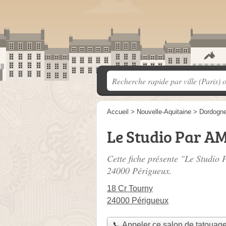
Accueil
>
Nouvelle-Aquitaine
>
Dordogn
Le Studio Par A
Cette fiche présente "Le Studio
24000 Périgueux.
18 Cr Tourny
24000 Périgueux
📞 Appeler ce salon de tatouag