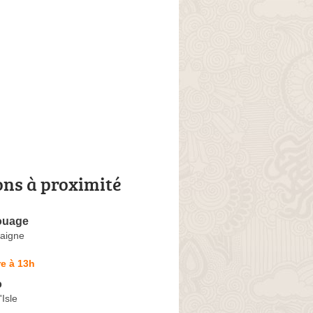
ons à proximité
ouage
aigne
e à 13h
o
'Isle