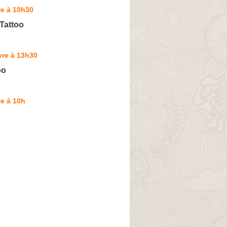
re à 10h30
Tattoo
vre à 13h30
oo
e à 10h