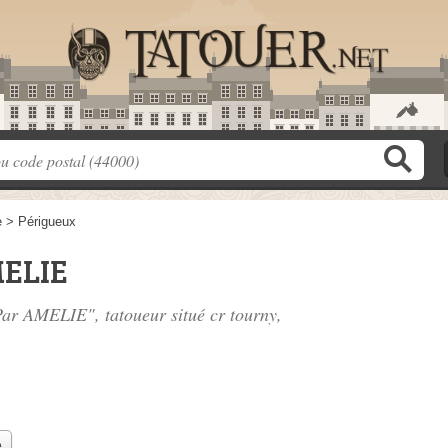
e
>
Périgueux
MELIE
 Par AMELIE", tatoueur situé
cr tourny
,
e