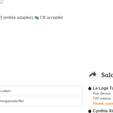
R
(entrée adaptée)
,
CB acceptée
Sal
La Loge T
u salon
Rue Bersot
720 mètres
morganedorffer
Fermé, ouvr
Cynthia Xi