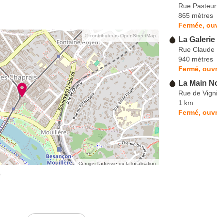
Rue Pasteur
865 mètres
Fermée, ouv
© contributeurs OpenStreetMap
La Galerie
Rue Claude P
940 mètres
Fermé, ouvr
La Main No
Rue de Vign
1 km
Fermé, ouvr
Corriger l’adresse ou la localisation
o