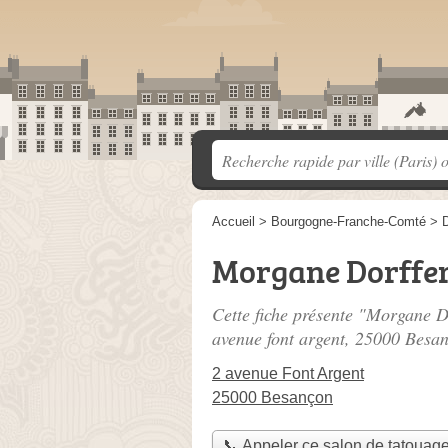
Accueil
>
Bourgogne-Franche-Comté
>
Morgane Dorffer
Cette fiche présente "Morgane Do
avenue font argent
, 25000 Besa
2 avenue Font Argent
25000 Besançon
📞 Appeler ce salon de tatouag