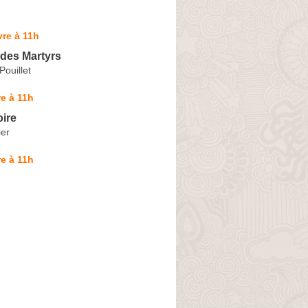
re à 11h
 des Martyrs
ouillet
e à 11h
ire
ier
e à 11h