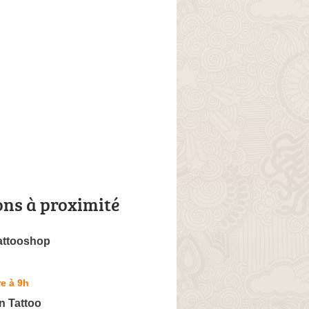
ons à proximité
attooshop
e à 9h
n Tattoo