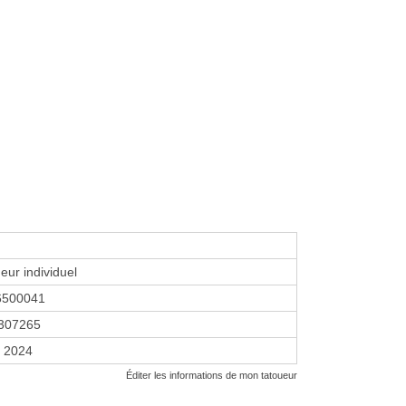
eur individuel
6500041
307265
r 2024
Éditer les informations de mon tatoueur