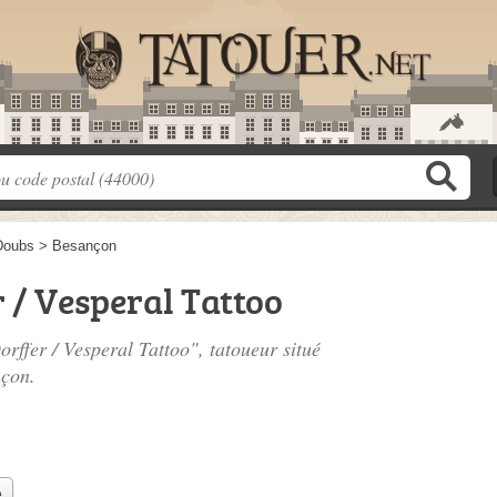
Doubs
>
Besançon
 / Vesperal Tattoo
rffer / Vesperal Tattoo", tatoueur situé
nçon.
e