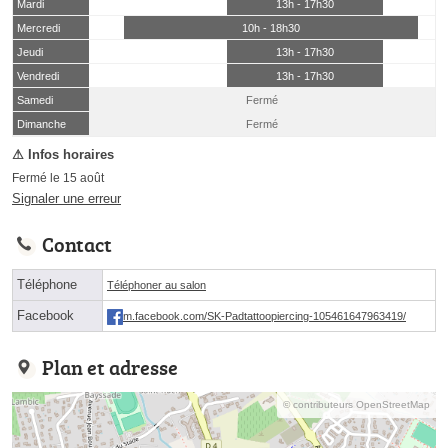
Mardi
13h - 17h30
Mercredi
10h - 18h30
Jeudi
13h - 17h30
Vendredi
13h - 17h30
Samedi
Fermé
(15 août)
Dimanche
Fermé
Fermé le 15 août
Signaler une erreur
Contact
Téléphone
Téléphoner au salon
Facebook
m.facebook.com/SK-Padtattoopiercing-105461647963419/
Plan et adresse
© contributeurs OpenStreetMap