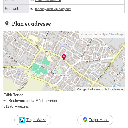
Site web
tattoobyedith.vip-blog.com
Plan et adresse
© contributeurs OpenStreetMap
Corriger l’adresse ou la localisation
Edith Tattoo
69 Boulevard de la Méditerranée
31270 Frouzins
Trajet Waze
Trajet Maps