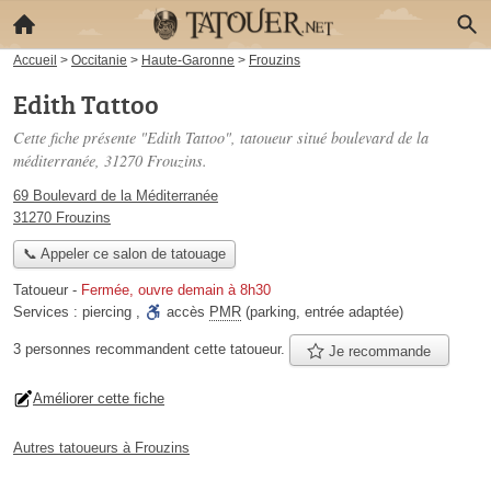
Accueil
>
Occitanie
>
Haute-Garonne
>
Frouzins
Edith Tattoo
Cette fiche présente "Edith Tattoo", tatoueur situé
boulevard de la
méditerranée
, 31270 Frouzins.
69 Boulevard de la Méditerranée
31270 Frouzins
📞 Appeler ce salon de tatouage
Tatoueur
-
Fermée, ouvre demain à 8h30
Services :
piercing
,
accès
PMR
(parking, entrée adaptée)
3 personnes
recommandent
cette tatoueur.
Je recommande
Améliorer cette fiche
Autres tatoueurs à Frouzins