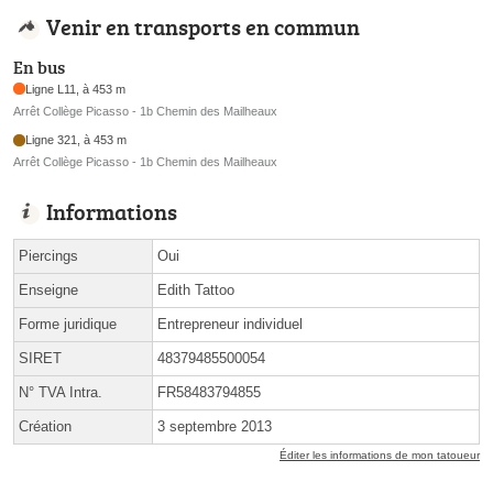
Venir en transports en commun
En bus
Ligne L11, à 453 m
Arrêt Collège Picasso - 1b Chemin des Mailheaux
Ligne 321, à 453 m
Arrêt Collège Picasso - 1b Chemin des Mailheaux
Informations
Piercings
Oui
Enseigne
Edith Tattoo
Forme juridique
Entrepreneur individuel
SIRET
48379485500054
N° TVA Intra.
FR58483794855
Création
3 septembre 2013
Éditer les informations de mon tatoueur