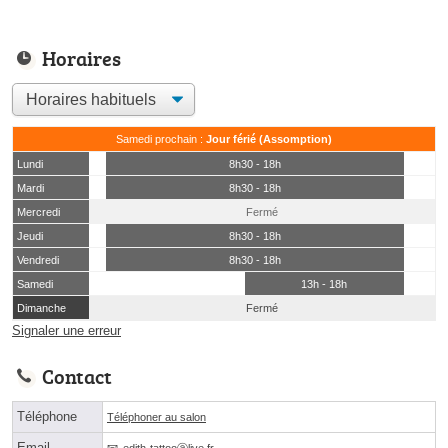
Horaires
Samedi prochain :
Jour férié (Assomption)
Lundi
8h30 - 18h
Mardi
8h30 - 18h
Mercredi
Fermé
Jeudi
8h30 - 18h
Vendredi
8h30 - 18h
Samedi
13h - 18h
Dimanche
Fermé
Signaler une erreur
Contact
Téléphone
Téléphoner au salon
Email
edith-tattooⓐlive.fr