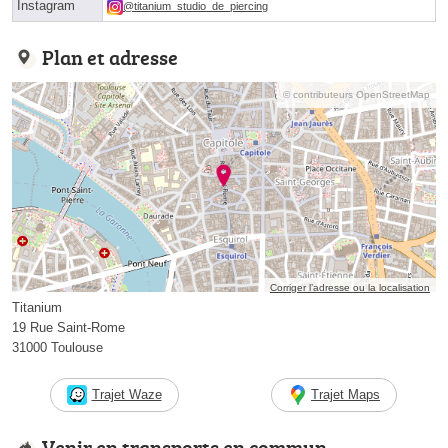
Instagram
@titanium_studio_de_piercing
Plan et adresse
© contributeurs OpenStreetMap
Corriger l’adresse ou la localisation
Titanium
19 Rue Saint-Rome
31000 Toulouse
Trajet Waze
Trajet Maps
Venir en transports en commun