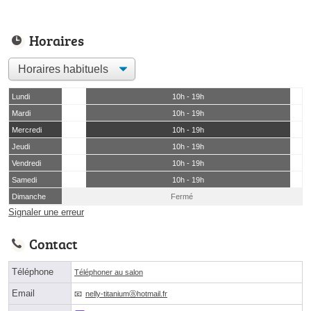
Horaires
Lundi
10h - 19h
Mardi
10h - 19h
Mercredi
10h - 19h
Jeudi
10h - 19h
Vendredi
10h - 19h
Samedi
10h - 19h
Dimanche
Fermé
Signaler une erreur
Contact
Téléphone
Téléphoner au salon
Email
nelly-titaniumⓐhotmail.fr