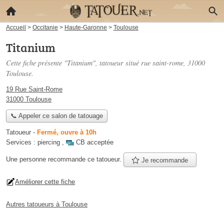
Accueil
>
Occitanie
>
Haute-Garonne
>
Toulouse
Titanium
Cette fiche présente "Titanium", tatoueur situé
rue saint-rome
, 31000
Toulouse.
19 Rue Saint-Rome
31000 Toulouse
📞 Appeler ce salon de tatouage
Tatoueur
-
Fermé, ouvre à 10h
Services :
piercing
,
CB acceptée
Une personne
recommande
ce tatoueur.
Je recommande
Améliorer cette fiche
Autres tatoueurs à Toulouse