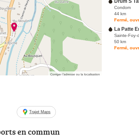
Drum S Ta
Condom
44 km
Fermé, ouvr
La Patte E
Sainte-Foy-d
50 km
Fermé, ouvr
Corriger l’adresse ou la localisation
Trajet Maps
ports en commun