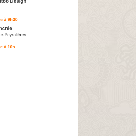
ttoo Design
e à 9h30
ncrée
e-Peyrolières
e à 10h