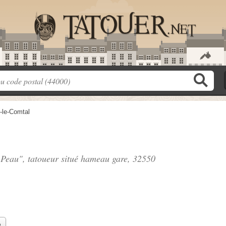
-le-Comtal
 Peau", tatoueur situé
hameau gare
, 32550
e