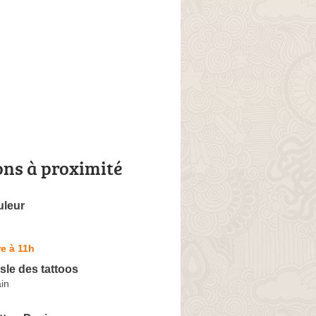
ons à proximité
leur
e à 11h
sle des tattoos
ain