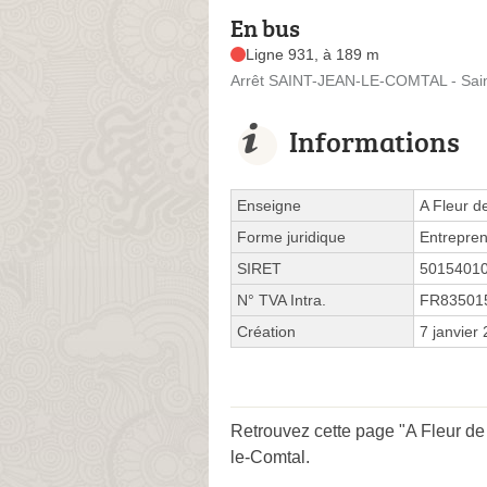
En bus
Ligne 931, à 189 m
Arrêt SAINT-JEAN-LE-COMTAL - Sain
Informations
Enseigne
A Fleur d
Forme juridique
Entrepren
SIRET
5015401
N° TVA Intra.
FR83501
Création
7 janvier
Retrouvez cette page "A Fleur d
le-Comtal
.