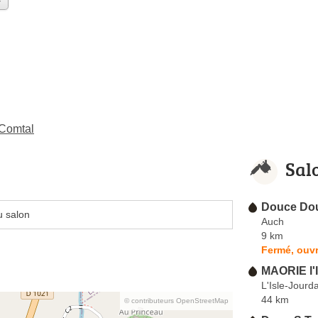
-Comtal
Sal
Douce Dou
u salon
Auch
9 km
Fermé, ouvr
MAORIE l'I
L'Isle-Jourd
44 km
© contributeurs OpenStreetMap