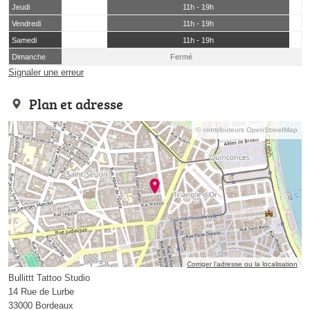
Jeudi
11h - 19h
Vendredi
11h - 19h
Samedi
11h - 19h
Dimanche
Fermé
Signaler une erreur
Plan et adresse
© contributeurs OpenStreetMap
Corriger l’adresse ou la localisation
Bullittt Tattoo Studio
14 Rue de Lurbe
33000 Bordeaux