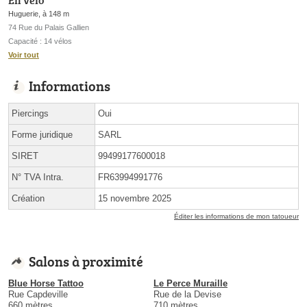
Huguerie, à 148 m
74 Rue du Palais Gallien
Capacité : 14 vélos
Voir tout
Informations
Piercings
Oui
Forme juridique
SARL
SIRET
99499177600018
N° TVA Intra.
FR63994991776
Création
15 novembre 2025
Éditer les informations de mon tatoueur
Salons à proximité
Blue Horse Tattoo
Le Perce Muraille
Rue Capdeville
Rue de la Devise
660 mètres
710 mètres