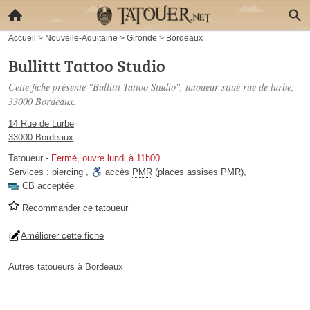
Accueil
>
Nouvelle-Aquitaine
>
Gironde
>
Bordeaux
Bullittt Tattoo Studio
Cette fiche présente "Bullittt Tattoo Studio", tatoueur situé
rue de lurbe
,
33000 Bordeaux.
14 Rue de Lurbe
33000 Bordeaux
Tatoueur
-
Fermé, ouvre lundi à 11h00
Services :
piercing
,
accès
PMR
(places assises PMR)
,
CB acceptée
Recommander ce tatoueur
Améliorer cette fiche
Autres tatoueurs à Bordeaux