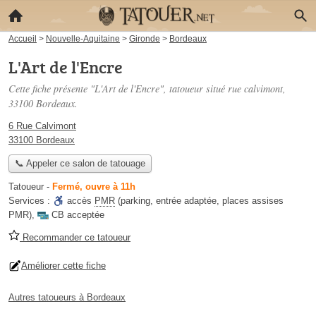
Accueil
>
Nouvelle-Aquitaine
>
Gironde
>
Bordeaux
L'Art de l'Encre
Cette fiche présente "L'Art de l'Encre", tatoueur situé
rue calvimont
,
33100 Bordeaux.
6 Rue Calvimont
33100 Bordeaux
📞 Appeler ce salon de tatouage
Tatoueur
-
Fermé, ouvre à 11h
Services :
accès
PMR
(parking, entrée adaptée, places assises
PMR)
,
CB acceptée
Recommander ce tatoueur
Améliorer cette fiche
Autres tatoueurs à Bordeaux