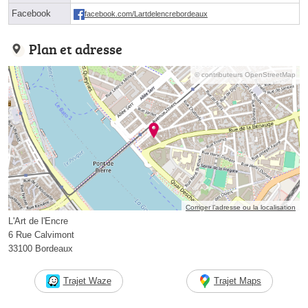
Facebook
facebook.com/Lartdelencrebordeaux
Plan et adresse
© contributeurs OpenStreetMap
Corriger l’adresse ou la localisation
L'Art de l'Encre
6 Rue Calvimont
33100 Bordeaux
Trajet Waze
Trajet Maps