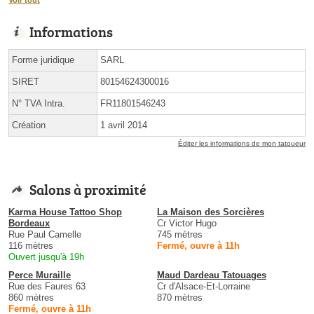
Informations
Forme juridique
SARL
SIRET
80154624300016
N° TVA Intra.
FR11801546243
Création
1 avril 2014
Éditer les informations de mon tatoueur
Salons à proximité
Karma House Tattoo Shop
La Maison des Sorcières
Bordeaux
Cr Victor Hugo
Rue Paul Camelle
745 mètres
116 mètres
Fermé, ouvre à 11h
Ouvert jusqu'à 19h
Perce Muraille
Maud Dardeau Tatouages
Rue des Faures 63
Cr d'Alsace-Et-Lorraine
860 mètres
870 mètres
Fermé, ouvre à 11h