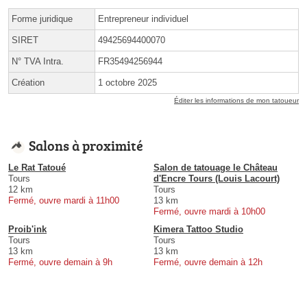
Forme juridique
Entrepreneur individuel
SIRET
49425694400070
N° TVA Intra.
FR35494256944
Création
1 octobre 2025
Éditer les informations de mon tatoueur
Salons à proximité
Le Rat Tatoué
Salon de tatouage le Château
Tours
d'Encre Tours (Louis Lacourt)
12 km
Tours
Fermé, ouvre mardi à 11h00
13 km
Fermé, ouvre mardi à 10h00
Proib'ink
Kimera Tattoo Studio
Tours
Tours
13 km
13 km
Fermé, ouvre demain à 9h
Fermé, ouvre demain à 12h