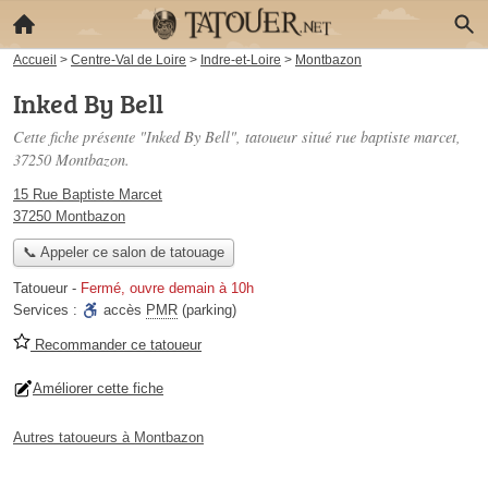
Accueil
>
Centre-Val de Loire
>
Indre-et-Loire
>
Montbazon
Inked By Bell
Cette fiche présente "Inked By Bell", tatoueur situé
rue baptiste marcet
,
37250 Montbazon.
15 Rue Baptiste Marcet
37250 Montbazon
📞 Appeler ce salon de tatouage
Tatoueur
-
Fermé, ouvre demain à 10h
Services :
accès
PMR
(parking)
Recommander ce tatoueur
Améliorer cette fiche
Autres tatoueurs à Montbazon