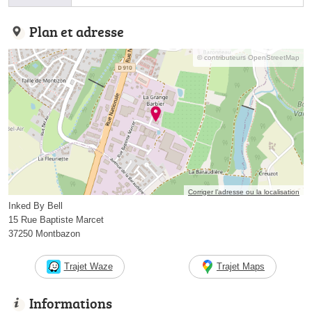
Plan et adresse
© contributeurs OpenStreetMap
Corriger l’adresse ou la localisation
Inked By Bell
15 Rue Baptiste Marcet
37250 Montbazon
Trajet Waze
Trajet Maps
Informations