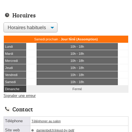
Horaires
Samedi prochain :
Jour férié (Assomption)
Lundi
10h - 18h
Mardi
10h - 18h
Mercredi
10h - 18h
Jeudi
10h - 18h
Vendredi
10h - 18h
Samedi
10h - 18h
Dimanche
Fermé
Signaler une erreur
Contact
Téléphone
Téléphoner au salon
Site web
damienbell.fr/inked-by-bell/