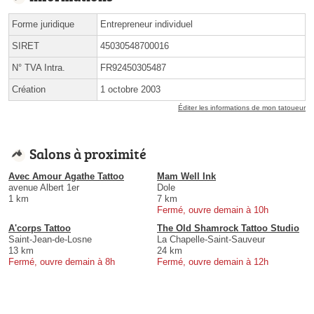
Forme juridique
Entrepreneur individuel
SIRET
45030548700016
N° TVA Intra.
FR92450305487
Création
1 octobre 2003
Éditer les informations de mon tatoueur
Salons à proximité
Avec Amour Agathe Tattoo
Mam Well Ink
avenue Albert 1er
Dole
1 km
7 km
Fermé, ouvre demain à 10h
A'corps Tattoo
The Old Shamrock Tattoo Studio
Saint-Jean-de-Losne
La Chapelle-Saint-Sauveur
13 km
24 km
Fermé, ouvre demain à 8h
Fermé, ouvre demain à 12h