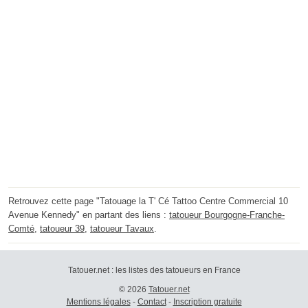
Retrouvez cette page "Tatouage la T' Cé Tattoo Centre Commercial 10
Avenue Kennedy" en partant des liens :
tatoueur Bourgogne-Franche-
Comté
,
tatoueur 39
,
tatoueur Tavaux
.
Tatouer.net : les listes des tatoueurs en France
© 2026
Tatouer.net
Mentions légales
-
Contact
-
Inscription gratuite