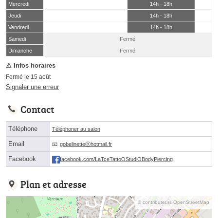
Mercredi
14h - 18h
Jeudi
14h - 18h
Vendredi
14h - 18h
Samedi
Fermé
(15 août)
Dimanche
Fermé
Fermé le 15 août
Signaler une erreur
Contact
Téléphone
Téléphoner au salon
Email
gobelinetteⓐhotmail.fr
Facebook
facebook.com/LaTceTattoOStudiOBodyPiercing
Plan et adresse
© contributeurs OpenStreetMap