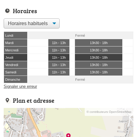
Horaires
Lundi
Fermé
Mardi
11h - 13h
13h30 - 18h
Mercredi
11h - 13h
13h30 - 18h
Jeudi
11h - 13h
13h30 - 18h
Vendredi
11h - 13h
13h30 - 18h
Samedi
11h - 13h
13h30 - 18h
Dimanche
Fermé
Signaler une erreur
Plan et adresse
© contributeurs OpenStreetMap