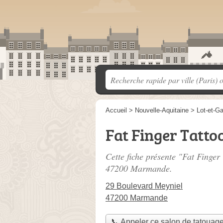
Accueil
>
Nouvelle-Aquitaine
>
Lot-et-G
Fat Finger Tatto
Cette fiche présente "Fat Finger
47200 Marmande.
29 Boulevard Meyniel
47200 Marmande
📞 Appeler ce salon de tatouag