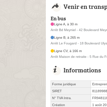
Venir en trans
En bus
Ligne A, à 30 m
Arrêt Bd Meyniel - 42 Boulevard Meyn
Ligne B, à 265 m
Arrêt Le Fougard - 18 Boulevard Uly
Ligne CV, à 166 m
Arrêt Maison de retraite - 5 Rue du 
Informations
Forme juridique
Entrepren
SIRET
8118998
N° TVA Intra.
FR94811
Création
1 août 2