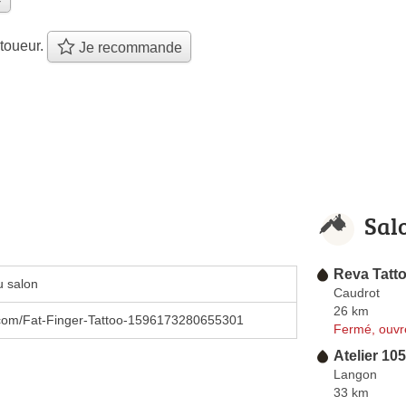
toueur.
Je recommande
Sal
Reva Tatt
u salon
Caudrot
26 km
com/Fat-Finger-Tattoo-1596173280655301
Fermé, ouvr
Atelier 105
Langon
33 km