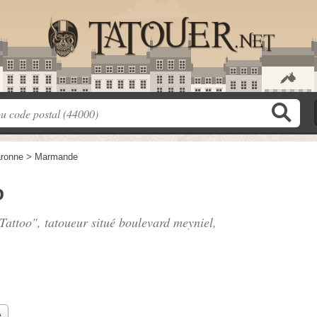
aronne
>
Marmande
o
 Tattoo", tatoueur situé
boulevard meyniel
,
e