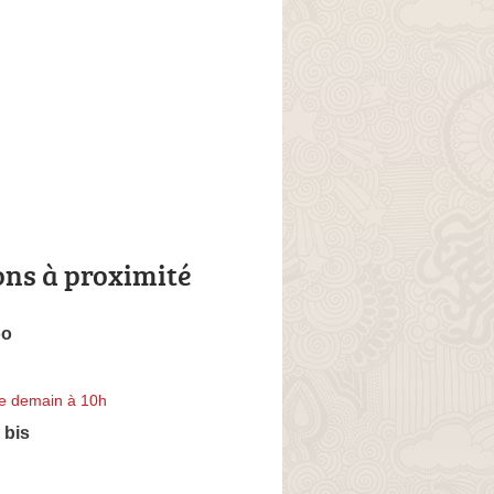
ons à proximité
oo
e demain à 10h
 bis