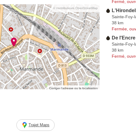
Fermé, ouvr
© contributeurs OpenStreetMap
L'Hirondel
Sainte-Foy-
38 km
Fermée, ouv
De l'Encre
Sainte-Foy-
38 km
Fermé, ouvr
Corriger l’adresse ou la localisation
Trajet Maps