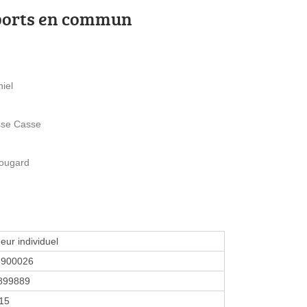
ports en commun
iel
sse Casse
Fougard
eur individuel
8900026
899889
015