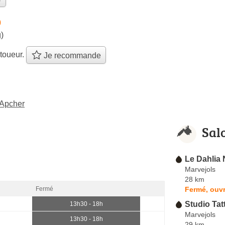
0
)
toueur.
Je recommande
'Apcher
Sal
Le Dahlia 
Marvejols
28 km
Fermé, ouvr
Fermé
Studio Ta
13h30 - 18h
Marvejols
13h30 - 18h
29 km