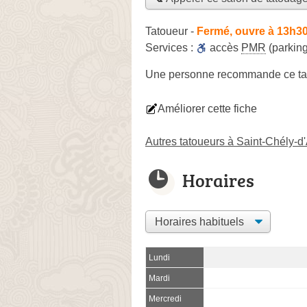
Tatoueur
-
Fermé, ouvre à 13h3
Services :
accès
PMR
(parking
Une personne
recommande
ce ta
Améliorer cette fiche
Autres tatoueurs à Saint-Chély-d
Horaires
Lundi
Mardi
Mercredi