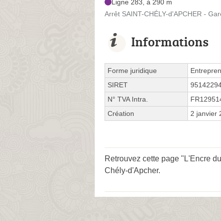
Ligne 283, à 290 m
Arrêt SAINT-CHÉLY-d'APCHER - Gare
Informations
Forme juridique
Entrepren
SIRET
9514229
N° TVA Intra.
FR12951
Création
2 janvier
Retrouvez cette page "L'Encre du
Chély-d'Apcher
.