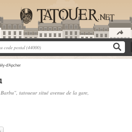
ély-d'Apcher
u
u Barbu", tatoueur situé
avenue de la gare
,
e