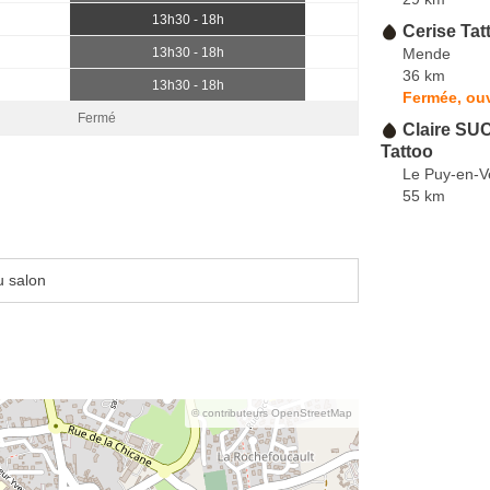
13h30 - 18h
Cerise Tat
Mende
13h30 - 18h
36 km
13h30 - 18h
Fermée, ou
Fermé
Claire SU
Tattoo
Le Puy-en-V
55 km
u salon
© contributeurs OpenStreetMap