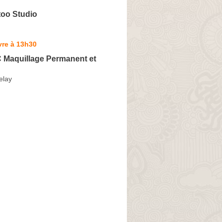
too Studio
vre à 13h30
C Maquillage Permanent et
elay