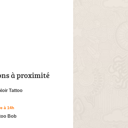
ons à proximité
Noir Tattoo
e à 14h
ttoo Bob