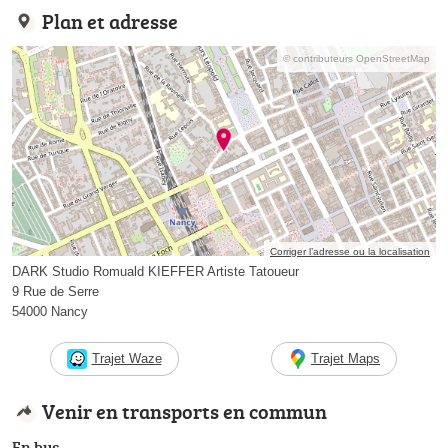
Plan et adresse
© contributeurs OpenStreetMap
Corriger l’adresse ou la localisation
DARK Studio Romuald KIEFFER Artiste Tatoueur
9 Rue de Serre
54000 Nancy
Trajet Waze
Trajet Maps
Venir en transports en commun
En bus