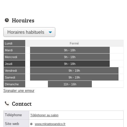
Horaires
Lundi
Fermé
Mardi
9h - 18h
Mercredi
9h - 18h
Jeudi
9h - 18h
Vendredi
9h - 19h
Samedi
9h - 19h
Dimanche
11h - 16h
Signaler une erreur
Contact
Téléphone
Téléphoner au salon
Site web
www.mktattooandco.fr