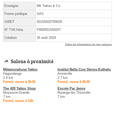
Enseigne
Mk Tattoo & Co
Forme juridique
SAS
SIRET
93155920700028
N° TVA Intra.
FR60931559207
Création
26 août 2024
Éditer les informations de mon tatoueur
Salons à proximité
Métamorphose Tattoo
Institut Bella Cosi Dermo-Esthetic
Hagondange
Amnéville
2.6 km
2.7 km
Fermé, ouvre à 9h30
Fermé, ouvre à 8h30
The 420 Tattoo Shop
Encrée Par Jenny
Moyeuvre-Grande
Rurange-lès-Thionville
7 km
7 km
Fermé, ouvre à 10h