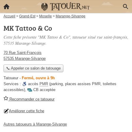
Accueil
>
Grand-Est
>
Moselle
>
Marange-Silvange
MK Tattoo & Co
Cette fiche présente "MK Tattoo & Co", tatoueur situé
rue saint-françois
,
57535 Marange-Silvange.
70 Rue Saint-François
57535 Marange-Silvange
📞 Appeler ce salon de tatouage
Tatoueur
-
Fermé, ouvre à 9h
Services :
accès
PMR
(parking, places assises PMR, toilettes
accessibles)
,
CB acceptée
Recommander ce tatoueur
Améliorer cette fiche
Autres tatoueurs à Marange-Silvange