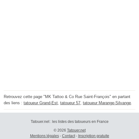
Retrouvez cette page "MK Tattoo & Co Rue Saint-François" en partant
des liens :
tatoueur Grand-Est
,
tatoueur 57
,
tatoueur Marange-Silvange
.
Tatouer.net : les listes des tatoueurs en France
© 2026
Tatouer.net
Mentions légales
-
Contact
-
Inscription gratuite