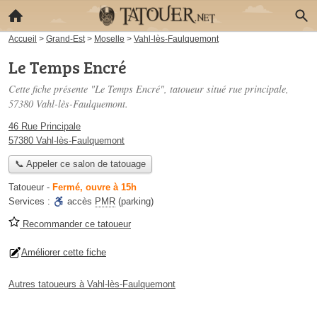
Accueil
>
Grand-Est
>
Moselle
>
Vahl-lès-Faulquemont
Le Temps Encré
Cette fiche présente "Le Temps Encré", tatoueur situé
rue principale
,
57380 Vahl-lès-Faulquemont.
46 Rue Principale
57380 Vahl-lès-Faulquemont
📞 Appeler ce salon de tatouage
Tatoueur
-
Fermé, ouvre à 15h
Services :
accès
PMR
(parking)
Recommander ce tatoueur
Améliorer cette fiche
Autres tatoueurs à Vahl-lès-Faulquemont