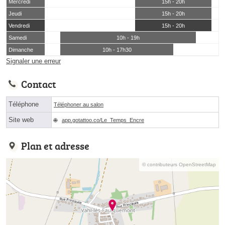
Mercredi
15h - 20h
Jeudi
15h - 20h
Vendredi
15h - 20h
Samedi
10h - 19h
Dimanche
10h - 17h30
Signaler une erreur
Contact
Téléphone
Téléphoner au salon
Site web
app.gotattoo.co/Le_Temps_Encre
Plan et adresse
© contributeurs OpenStreetMap