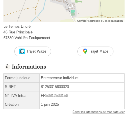
Corriger l’adresse ou la localisation
Le Temps Encré
46 Rue Principale
57380 Vahl-lès-Faulquemont
Trajet Waze
Trajet Maps
Informations
Forme juridique
Entrepreneur individuel
SIRET
81253315600020
N° TVA Intra.
FR53812533156
Création
1 juin 2025
Éditer les informations de mon tatoueur