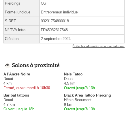
Piercings
Oui
Forme juridique
Entrepreneur individuel
SIRET
93231754800018
N° TVA Intra.
FR45932317548
Création
2 septembre 2024
Éditer les informations de mon tatoueur
Salons à proximité
A l'Ancre Noire
Nels Tatoo
Douai
Douai
4 km
4.5 km
Fermé, ouvre mardi à 10h30
Ouvert jusqu'à 13h
Baribal tattoos
Black Area Tattoo Piercing
Douai
Hénin-Beaumont
4.7 km
9 km
Ouvert jusqu'à 18h
Ouvert jusqu'à 13h