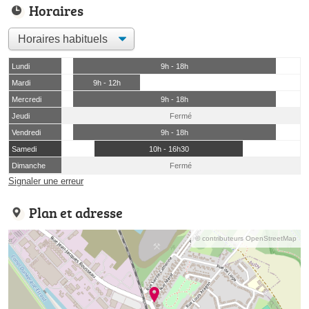
Horaires
Lundi
9h - 18h
Mardi
9h - 12h
Mercredi
9h - 18h
Jeudi
Fermé
Vendredi
9h - 18h
Samedi
10h - 16h30
Dimanche
Fermé
Signaler une erreur
Plan et adresse
© contributeurs OpenStreetMap