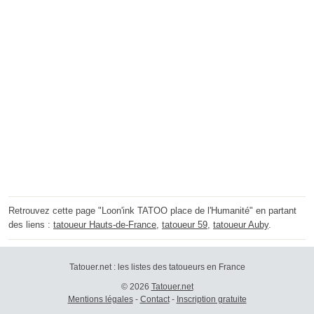
Retrouvez cette page "Loon'ink TATOO place de l'Humanité" en partant
des liens :
tatoueur Hauts-de-France
,
tatoueur 59
,
tatoueur Auby
.
Tatouer.net : les listes des tatoueurs en France
© 2026
Tatouer.net
Mentions légales
-
Contact
-
Inscription gratuite