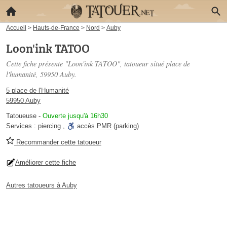
Accueil
>
Hauts-de-France
>
Nord
>
Auby
Loon'ink TATOO
Cette fiche présente "Loon'ink TATOO", tatoueur situé
place de
l'humanité
, 59950 Auby.
5 place de l'Humanité
59950 Auby
Tatoueuse
-
Ouverte jusqu'à 16h30
Services :
piercing
,
accès
PMR
(parking)
Recommander cette tatoueur
Améliorer cette fiche
Autres tatoueurs à Auby