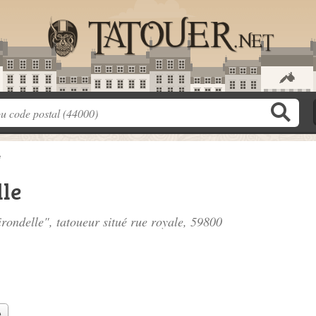
e
lle
irondelle", tatoueur situé
rue royale
, 59800
e