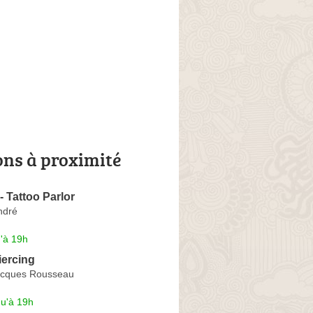
ons à proximité
 - Tattoo Parlor
ndré
'à 19h
iercing
acques Rousseau
qu'à 19h