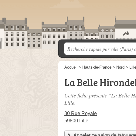
Accueil
>
Hauts-de-France
>
Nord
>
Lill
La Belle Hironde
Cette fiche présente "La Belle H
Lille.
80 Rue Royale
59800 Lille
📞 Appeler ce salon de tatouag