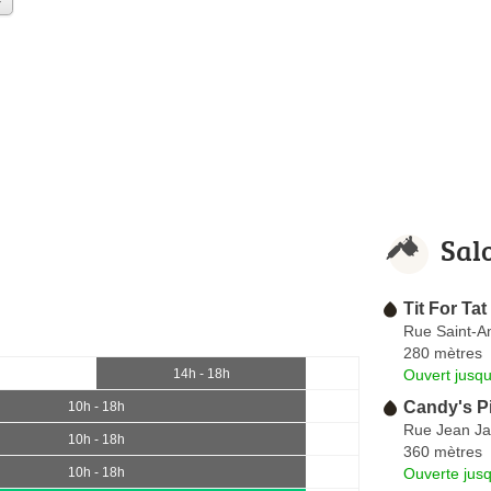
Sal
Tit For Tat
Rue Saint-A
280 mètres
Ouvert jusqu
14h - 18h
Candy's P
10h - 18h
Rue Jean J
10h - 18h
360 mètres
Ouverte jus
10h - 18h