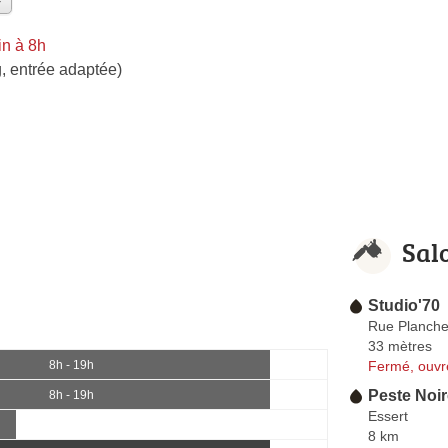
n à 8h
, entrée adaptée)
Sal
Studio'70
Rue Planche
33 mètres
Fermé, ouvr
8h - 19h
Peste Noi
8h - 19h
Essert
8 km