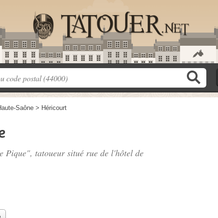
Haute-Saône
>
Héricourt
e
e Pique", tatoueur situé
rue de l'hôtel de
e