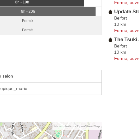
Fermé, ouvr
8h - 19h
Update St
8h - 20h
Belfort
Fermé
10 km
Fermé, ouvr
Fermé
The Tsuki
Belfort
10 km
Fermé, ouvr
u salon
epique_marie
© contributeurs OpenStreetMap