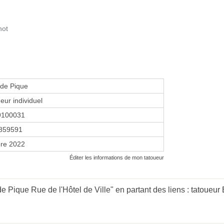
not
de Pique
eur individuel
9100031
859591
re 2022
Éditer les informations de mon tatoueur
 Pique Rue de l'Hôtel de Ville" en partant des liens :
tatoueur