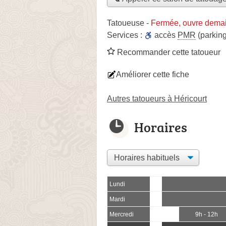
Tatoueuse
-
Fermée, ouvre demai
Services :
accès
PMR
(parking
Recommander cette tatoueur
Améliorer cette fiche
Autres tatoueurs à Héricourt
Horaires
Lundi
Mardi
Mercredi
9h - 12h