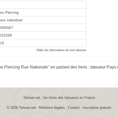
too Piercing
eur individuel
8900067
225289
015
Éditer les informations de mon tatoueur
o Piercing Rue Nationale" en partant des liens :
tatoueur Pays 
Tatouer.net : les listes des tatoueurs en France
© 2026
Tatouer.net
-
Mentions légales
-
Contact
-
Inscription gratuite