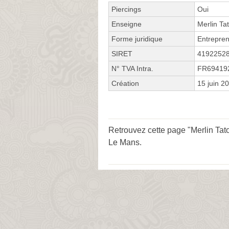
Piercings
Oui
Enseigne
Merlin Ta
Forme juridique
Entrepren
SIRET
4192252
N° TVA Intra.
FR69419
Création
15 juin 2
Retrouvez cette page "Merlin Tato
Le Mans
.