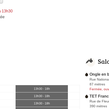
à 13h30
tée
Sal
Ongle en 
Rue Nationa
87 mètres
Fermée, ouv
13h30 - 18h
TET France
13h30 - 18h
Rue de Fleu
13h30 - 18h
390 mètres