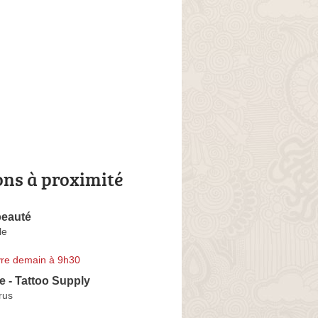
ons à proximité
beauté
le
re demain à 9h30
 - Tattoo Supply
rus