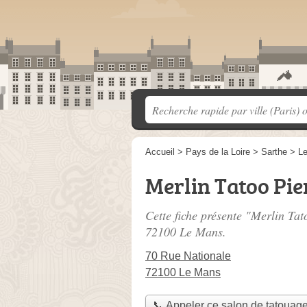
Accueil
>
Pays de la Loire
>
Sarthe
>
L
Merlin Tatoo Pie
Cette fiche présente "Merlin Tat
72100 Le Mans.
70 Rue Nationale
72100 Le Mans
📞 Appeler ce salon de tatouag