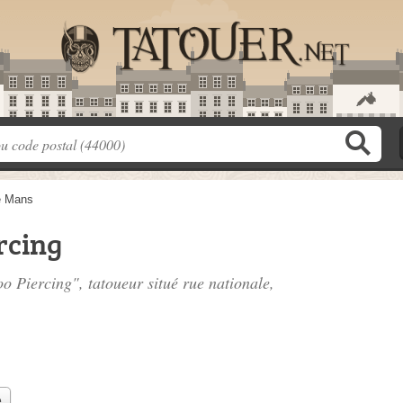
e Mans
rcing
oo Piercing", tatoueur situé
rue nationale
,
e