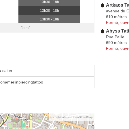
13h30 - 18h
Artkaos Ta
avenue du G
13h30 - 18h
610 mètres
13h30 - 18h
Fermé, ouvr
Fermé
Abyss Tat
Rue Paille
690 mètres
Fermé, ouvr
u salon
om/merlinpiercingtattoo
© contributeurs OpenStreetMap