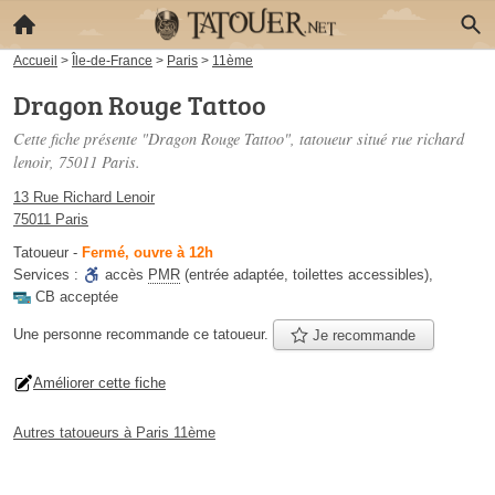
Accueil
>
Île-de-France
>
Paris
>
11ème
Dragon Rouge Tattoo
Cette fiche présente "Dragon Rouge Tattoo", tatoueur situé
rue richard
lenoir
, 75011 Paris.
13 Rue Richard Lenoir
75011 Paris
Tatoueur
-
Fermé, ouvre à 12h
Services :
accès
PMR
(entrée adaptée, toilettes accessibles)
,
CB acceptée
Une personne
recommande
ce tatoueur.
Je recommande
Améliorer cette fiche
Autres tatoueurs à Paris 11ème