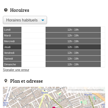
Horaires
Lundi
12h - 19h
Mardi
12h - 19h
Mercredi
12h - 19h
Jeudi
12h - 19h
Vendredi
12h - 19h
Samedi
12h - 19h
Dimanche
12h - 19h
Signaler une erreur
Plan et adresse
© contributeurs OpenStreetMap