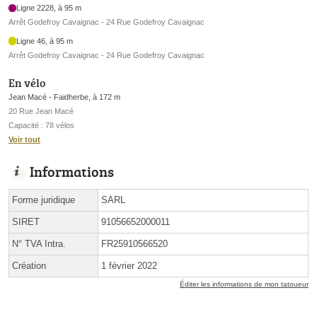
Ligne 2228, à 95 m
Arrêt Godefroy Cavaignac - 24 Rue Godefroy Cavaignac
Ligne 46, à 95 m
Arrêt Godefroy Cavaignac - 24 Rue Godefroy Cavaignac
En vélo
Jean Macé - Faidherbe, à 172 m
20 Rue Jean Macé
Capacité : 78 vélos
Voir tout
Informations
Forme juridique
SARL
SIRET
91056652000011
N° TVA Intra.
FR25910566520
Création
1 février 2022
Éditer les informations de mon tatoueur