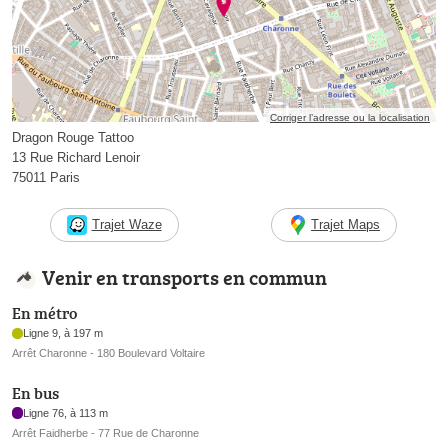
Corriger l’adresse ou la localisation
Dragon Rouge Tattoo
13 Rue Richard Lenoir
75011 Paris
Trajet Waze
Trajet Maps
Venir en transports en commun
En métro
Ligne 9, à 197 m
Arrêt Charonne - 180 Boulevard Voltaire
En bus
Ligne 76, à 113 m
Arrêt Faidherbe - 77 Rue de Charonne