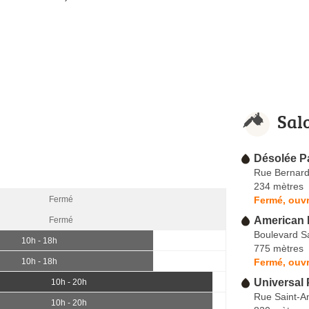
Sal
Désolée P
Rue Bernard
234 mètres
Fermé, ouvr
Fermé
American 
Fermé
Boulevard Sa
10h - 18h
775 mètres
Fermé, ouvr
10h - 18h
Universal 
10h - 20h
Rue Saint-An
10h - 20h