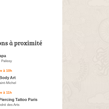
ons à proximité
apa
 Palissy
e à 10h
Body Art
int-Michel
e à 11h
Piercing Tattoo Paris
dré des Arts