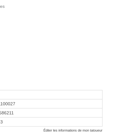
nes
1100027
586211
23
Éditer les informations de mon tatoueur