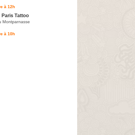
e à 12h
Paris Tattoo
u Montparnasse
e à 10h