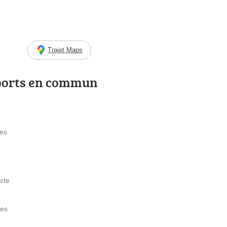
Trajet Maps
ports en commun
nes
rte
nes