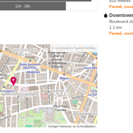
820 mètres
Fermé, ouvr
11h - 18h
Downtown 
Boulevard d
1.1 km
Fermé, ouvr
© contributeurs OpenStreetMap
Corriger l’adresse ou la localisation