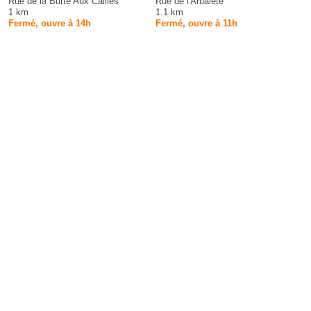
Rue de la Butte Aux Cailles
Rue de l'Arbalète
1 km
1.1 km
Fermé, ouvre à 14h
Fermé, ouvre à 11h