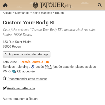
Accueil
>
Normandie
>
Seine-Maritime
>
Rouen
Custom Your Body EI
Cette fiche présente "Custom Your Body EI", tatoueur situé
rue saint-
hilaire
, 76000 Rouen.
133 Rue Saint-Hilaire
76000 Rouen
📞 Appeler ce salon de tatouage
Tatoueuse
-
Fermée, ouvre à 11h
Services :
piercing
,
accès
PMR
(entrée adaptée, places assises
PMR)
,
CB acceptée
Recommander cette tatoueur
Améliorer cette fiche
Autres tatoueurs à Rouen