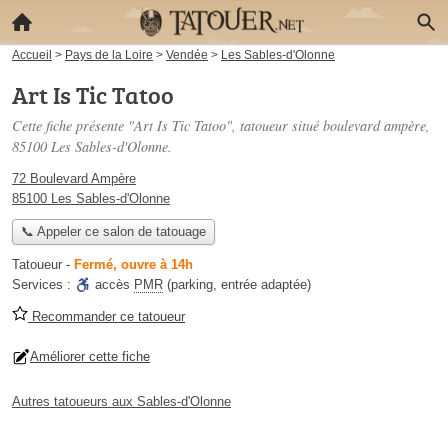
Accueil
>
Pays de la Loire
>
Vendée
>
Les Sables-d'Olonne
Art Is Tic Tatoo
Cette fiche présente "Art Is Tic Tatoo", tatoueur situé
boulevard ampère
,
85100 Les Sables-d'Olonne.
72 Boulevard Ampère
85100 Les Sables-d'Olonne
📞 Appeler ce salon de tatouage
Tatoueur
-
Fermé, ouvre à 14h
Services :
accès
PMR
(parking, entrée adaptée)
Recommander ce tatoueur
Améliorer cette fiche
Autres tatoueurs aux Sables-d'Olonne