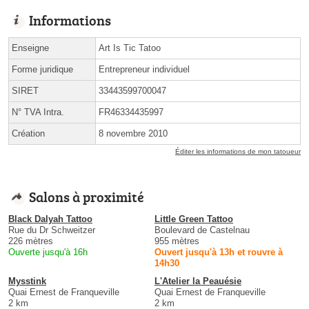
Informations
Enseigne
Art Is Tic Tatoo
Forme juridique
Entrepreneur individuel
SIRET
33443599700047
N° TVA Intra.
FR46334435997
Création
8 novembre 2010
Éditer les informations de mon tatoueur
Salons à proximité
Black Dalyah Tattoo
Little Green Tattoo
Rue du Dr Schweitzer
Boulevard de Castelnau
226 mètres
955 mètres
Ouverte jusqu'à 16h
Ouvert jusqu'à 13h et rouvre à
14h30
Mysstink
L'Atelier la Peauésie
Quai Ernest de Franqueville
Quai Ernest de Franqueville
2 km
2 km