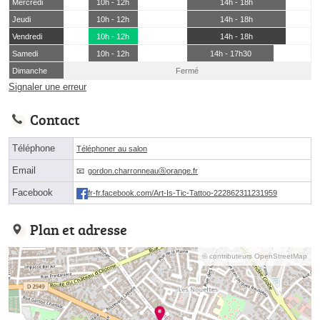
Mercredi
10h - 12h
14h - 18h
Jeudi
10h - 12h
14h - 18h
Vendredi
10h - 12h
14h - 18h
Samedi
10h - 12h
14h - 17h30
Dimanche
Fermé
Signaler une erreur
Contact
Téléphone
Téléphoner au salon
Email
gordon.charronneauⓐorange.fr
Facebook
fr-fr.facebook.com/Art-Is-Tic-Tattoo-222862311231959
Plan et adresse
© contributeurs OpenStreetMap