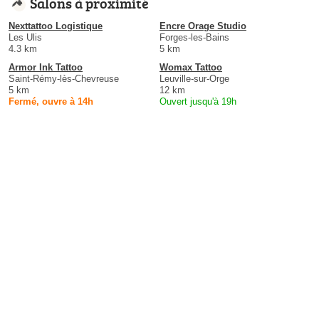
Salons à proximité
Nexttattoo Logistique
Encre Orage Studio
Les Ulis
Forges-les-Bains
4.3 km
5 km
Armor Ink Tattoo
Womax Tattoo
Saint-Rémy-lès-Chevreuse
Leuville-sur-Orge
5 km
12 km
Fermé, ouvre à 14h
Ouvert jusqu'à 19h