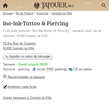
Accueil
>
Île-de-France
>
Essonne
>
Gometz-la-Ville
Ino-Ink-Tattoo & Piercing
Cette fiche présente "Ino-Ink-Tattoo & Piercing", tatoueur situé
rue de
chartres
, 91400 Gometz-la-Ville.
33 Bis Rue de Chartres
91400 Gometz-la-Ville
📞 Appeler ce salon de tatouage
Tatoueur
-
Ouvert jusqu'à 20h30
Services :
piercing
,
accès
PMR
(parking)
,
CB acceptée
Recommander ce tatoueur
Améliorer cette fiche
Autres tatoueurs à Gometz-la-Ville