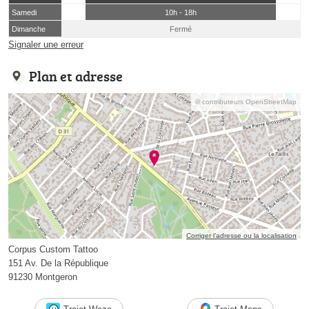
Samedi
10h - 18h
Dimanche
Fermé
Signaler une erreur
Plan et adresse
© contributeurs OpenStreetMap
Corriger l’adresse ou la localisation
Corpus Custom Tattoo
151 Av. De la République
91230 Montgeron