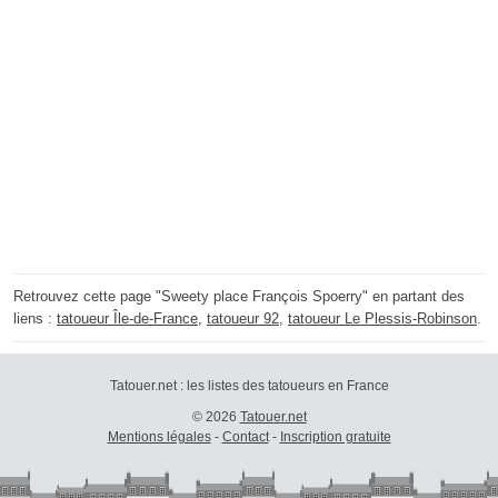
Retrouvez cette page "Sweety place François Spoerry" en partant des
liens :
tatoueur Île-de-France
,
tatoueur 92
,
tatoueur Le Plessis-Robinson
.
Tatouer.net : les listes des tatoueurs en France
© 2026
Tatouer.net
Mentions légales
-
Contact
-
Inscription gratuite