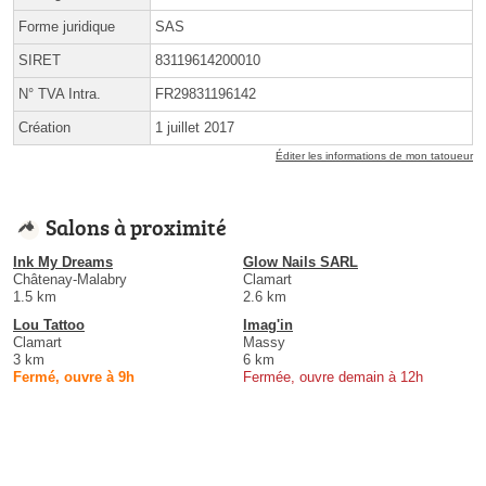
Forme juridique
SAS
SIRET
83119614200010
N° TVA Intra.
FR29831196142
Création
1 juillet 2017
Éditer les informations de mon tatoueur
Salons à proximité
Ink My Dreams
Glow Nails SARL
Châtenay-Malabry
Clamart
1.5 km
2.6 km
Lou Tattoo
Imag'in
Clamart
Massy
3 km
6 km
Fermé, ouvre à 9h
Fermée, ouvre demain à 12h