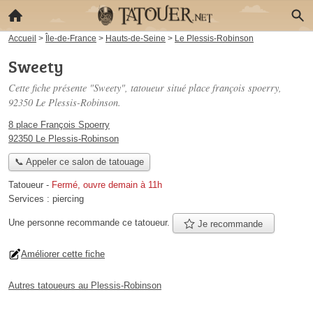
Accueil
>
Île-de-France
>
Hauts-de-Seine
>
Le Plessis-Robinson
Sweety
Cette fiche présente "Sweety", tatoueur situé
place françois spoerry
,
92350 Le Plessis-Robinson.
8 place François Spoerry
92350 Le Plessis-Robinson
📞 Appeler ce salon de tatouage
Tatoueur
-
Fermé, ouvre demain à 11h
Services :
piercing
Une personne
recommande
ce tatoueur.
Je recommande
Améliorer cette fiche
Autres tatoueurs au Plessis-Robinson