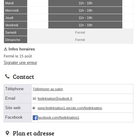
Mardi
11h - 18h
Mercredi
11h - 18h
Jeudi
11h - 18h
Vendredi
11h - 18h
Samedi
Fermé
(15 août)
Dimanche
Fermé
Fermé le 15 août
Signaler une erreur
Contact
Téléphone
Téléphoner au salon
Email
feelinktattooⓐoutlook.fr
Site web
www.feelinktattoo1.wixsite.com/feelinktattoo
Facebook
facebook.com/feelinktattoo1
Plan et adresse