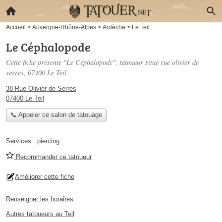
Accueil
>
Auvergne-Rhône-Alpes
>
Ardèche
>
Le Teil
Le Céphalopode
Cette fiche présente "Le Céphalopode", tatoueur situé
rue olivier de
serres
, 07400 Le Teil.
38 Rue Olivier de Serres
07400 Le Teil
📞 Appeler ce salon de tatouage
Services :
piercing
Recommander ce tatoueur
Améliorer cette fiche
Renseigner les horaires
Autres tatoueurs au Teil