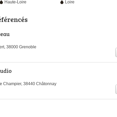
Haute-Loire
Loire
éférencés
Peau
rt, 38000 Grenoble
tudio
te Champier, 38440 Châtonnay