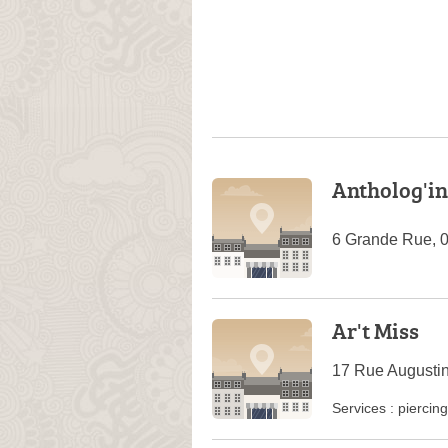
Antholog'i
6 Grande Rue, 
Ar't Miss
17 Rue Augustin
Services :
piercing