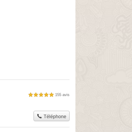
155 avis
5,0 étoiles sur 5
Téléphone