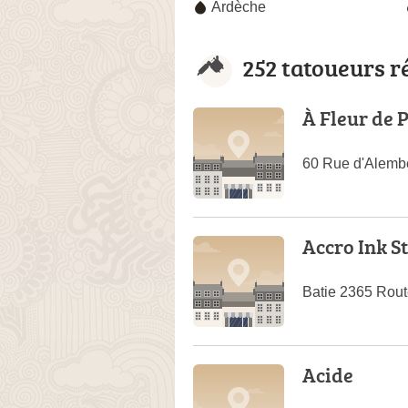
Ardèche
252 tatoueurs r
À Fleur de 
60 Rue d'Alembe
Accro Ink S
Batie 2365 Rou
Acide