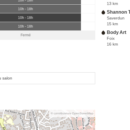
10h - 18h
13 km
10h - 18h
Shannon T
Saverdun
10h - 18h
15 km
10h - 18h
Body Art
Fermé
Foix
16 km
u salon
© contributeurs OpenStreetMap