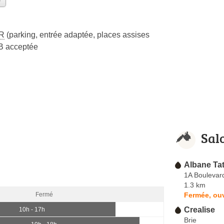
R
(parking, entrée adaptée, places assises
B acceptée
Sal
Albane Tat
1A Boulevar
1.3 km
Fermée, ouv
Fermé
Crealise
10h - 17h
Brie