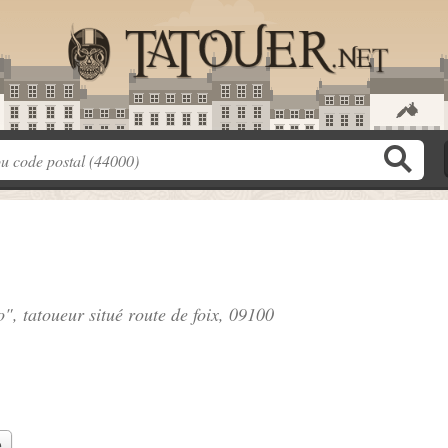
o", tatoueur situé
route de foix
, 09100
e