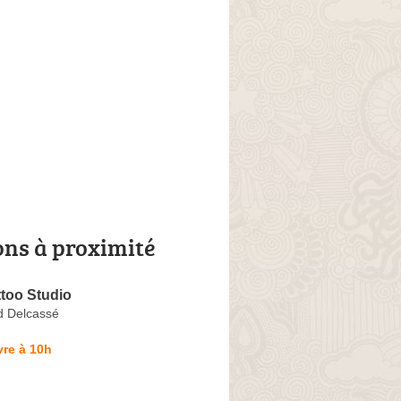
ons à proximité
too Studio
d Delcassé
re à 10h