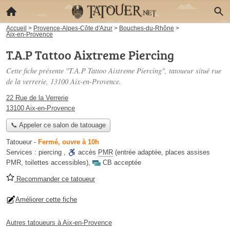
Accueil
>
Provence-Alpes-Côte d'Azur
>
Bouches-du-Rhône
>
Aix-en-Provence
T.A.P Tattoo Aixtreme Piercing
Cette fiche présente "T.A.P Tattoo Aixtreme Piercing", tatoueur situé
rue
de la verrerie
, 13100 Aix-en-Provence.
22 Rue de la Verrerie
13100 Aix-en-Provence
📞 Appeler ce salon de tatouage
Tatoueur
-
Fermé, ouvre à 10h
Services :
piercing
,
accès
PMR
(entrée adaptée, places assises
PMR, toilettes accessibles)
,
CB acceptée
Recommander ce tatoueur
Améliorer cette fiche
Autres tatoueurs à Aix-en-Provence