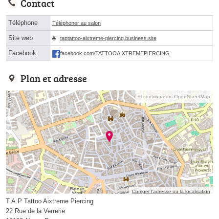
Contact
Téléphone
Téléphoner au salon
Site web
taptattoo-aixtreme-piercing.business.site
Facebook
facebook.com/TATTOOAIXTREMEPIERCING
Plan et adresse
© contributeurs OpenStreetMap
Corriger l’adresse ou la localisation
T.A.P Tattoo Aixtreme Piercing
22 Rue de la Verrerie