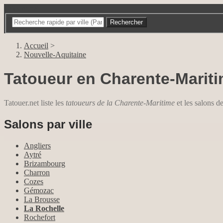
Tatouer.net
Accueil
>
Nouvelle-Aquitaine
Tatoueur en Charente-Marit
Tatouer.net liste les
tatoueurs de la Charente-Maritime
et les salons d
Salons par ville
Angliers
Aytré
Brizambourg
Charron
Cozes
Gémozac
La Brousse
La Rochelle
Rochefort