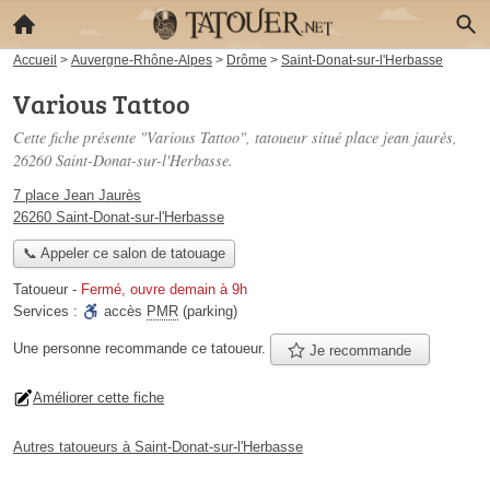
Accueil
>
Auvergne-Rhône-Alpes
>
Drôme
>
Saint-Donat-sur-l'Herbasse
Various Tattoo
Cette fiche présente "Various Tattoo", tatoueur situé
place jean jaurès
,
26260 Saint-Donat-sur-l'Herbasse.
7 place Jean Jaurès
26260 Saint-Donat-sur-l'Herbasse
📞 Appeler ce salon de tatouage
Tatoueur
-
Fermé, ouvre demain à 9h
Services :
accès
PMR
(parking)
Une personne
recommande
ce tatoueur.
Je recommande
Améliorer cette fiche
Autres tatoueurs à Saint-Donat-sur-l'Herbasse