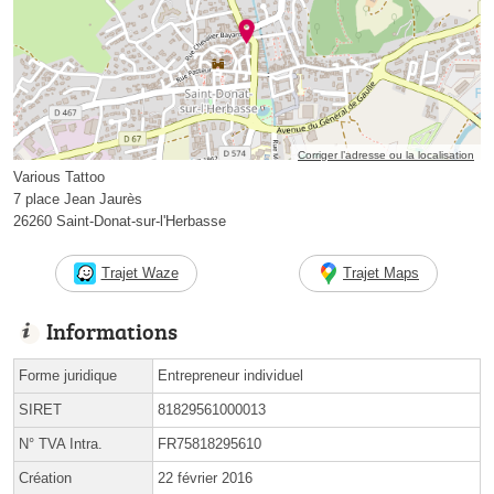
Corriger l’adresse ou la localisation
Various Tattoo
7 place Jean Jaurès
26260 Saint-Donat-sur-l'Herbasse
Trajet Waze
Trajet Maps
Informations
Forme juridique
Entrepreneur individuel
SIRET
81829561000013
N° TVA Intra.
FR75818295610
Création
22 février 2016