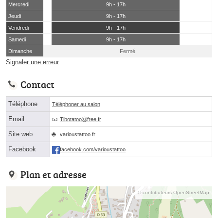
Mercredi
9h - 17h
Jeudi
9h - 17h
Vendredi
9h - 17h
Samedi
9h - 17h
Dimanche
Fermé
Signaler une erreur
Contact
Téléphone
Téléphoner au salon
Email
Tibotatooⓐfree.fr
Site web
varioustattoo.fr
Facebook
facebook.com/varioustattoo
Plan et adresse
© contributeurs OpenStreetMap