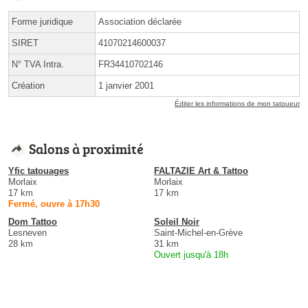
Forme juridique
Association déclarée
SIRET
41070214600037
N° TVA Intra.
FR34410702146
Création
1 janvier 2001
Éditer les informations de mon tatoueur
Salons à proximité
Yfic tatouages
FALTAZIE Art & Tattoo
Morlaix
Morlaix
17 km
17 km
Fermé, ouvre à 17h30
Dom Tattoo
Soleil Noir
Lesneven
Saint-Michel-en-Grève
28 km
31 km
Ouvert jusqu'à 18h