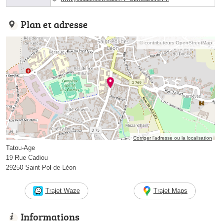
Plan et adresse
© contributeurs OpenStreetMap
Corriger l’adresse ou la localisation
Tatou-Age
19 Rue Cadiou
29250 Saint-Pol-de-Léon
Trajet Waze
Trajet Maps
Informations