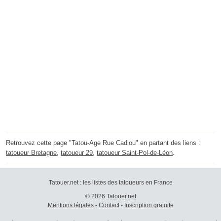
Retrouvez cette page "Tatou-Age Rue Cadiou" en partant des liens :
tatoueur Bretagne
,
tatoueur 29
,
tatoueur Saint-Pol-de-Léon
.
Tatouer.net : les listes des tatoueurs en France
© 2026
Tatouer.net
Mentions légales
-
Contact
-
Inscription gratuite