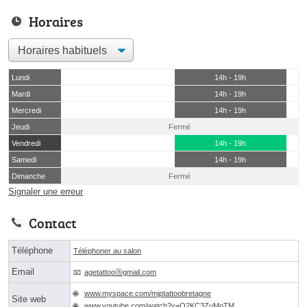
Horaires
Lundi
14h - 19h
Mardi
14h - 19h
Mercredi
14h - 19h
Jeudi
Fermé
Vendredi
14h - 19h
Samedi
14h - 19h
Dimanche
Fermé
Signaler une erreur
Contact
Téléphone
Téléphoner au salon
Email
agetattooⓐgmail.com
www.myspace.com/mjptattoobretagne
Site web
www.youtube.com/watch?v=O2KC3ZuMoTM