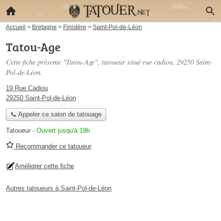
Accueil
>
Bretagne
>
Finistère
>
Saint-Pol-de-Léon
Tatou-Age
Cette fiche présente "Tatou-Age", tatoueur situé
rue cadiou
, 29250 Saint-
Pol-de-Léon.
19 Rue Cadiou
29250 Saint-Pol-de-Léon
📞 Appeler ce salon de tatouage
Tatoueur
-
Ouvert jusqu'à 19h
Recommander ce tatoueur
Améliorer cette fiche
Autres tatoueurs à Saint-Pol-de-Léon