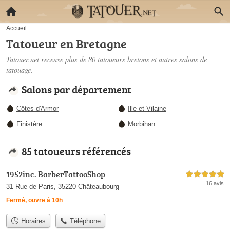
Accueil
Tatoueur en Bretagne
Tatouer.net recense plus de 80
tatoueurs bretons
et autres salons de
tatouage.
Salons par département
Côtes-d'Armor
Ille-et-Vilaine
Finistère
Morbihan
85 tatoueurs référencés
1952inc. BarberTattooShop
5,0 étoiles sur 5
16 avis
31 Rue de Paris, 35220 Châteaubourg
Fermé, ouvre à 10h
Horaires
Téléphone