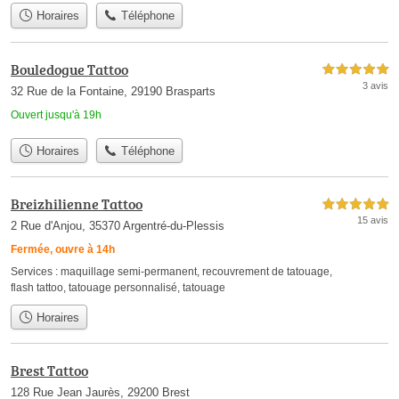
Horaires
Téléphone
Bouledogue Tattoo
5,0 étoiles sur 5
3 avis
32 Rue de la Fontaine, 29190 Brasparts
Ouvert jusqu'à 19h
Horaires
Téléphone
Breizhilienne Tattoo
5,0 étoiles sur 5
15 avis
2 Rue d'Anjou, 35370 Argentré-du-Plessis
Fermée, ouvre à 14h
Services :
maquillage semi-permanent
,
recouvrement de tatouage
,
flash tattoo
,
tatouage personnalisé
,
tatouage
Horaires
Brest Tattoo
128 Rue Jean Jaurès, 29200 Brest