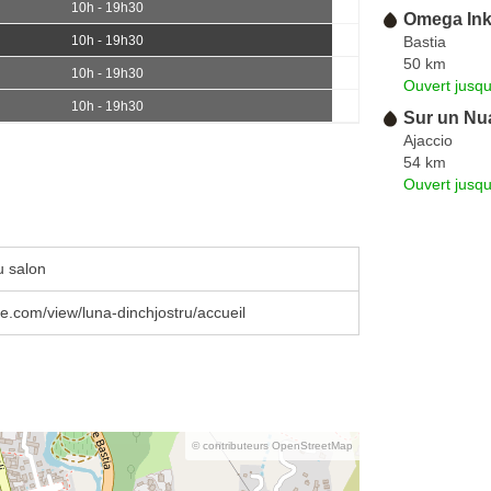
10h - 19h30
Omega In
Bastia
10h - 19h30
50 km
10h - 19h30
Ouvert jusq
10h - 19h30
Sur un Nu
Ajaccio
54 km
Ouvert jusqu
u salon
le.com/view/luna-dinchjostru/accueil
© contributeurs OpenStreetMap