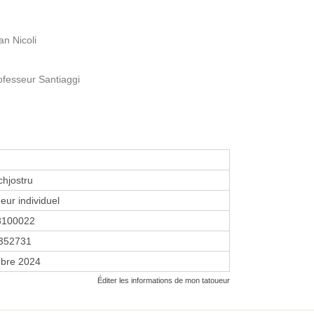
an Nicoli
ofesseur Santiaggi
chjostru
eur individuel
3100022
352731
bre 2024
Éditer les informations de mon tatoueur