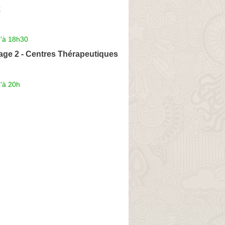
k
u'à 18h30
age 2 - Centres Thérapeutiques
'à 20h