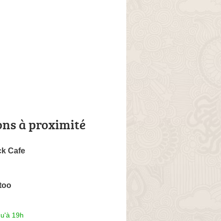
ons à proximité
ck Cafe
ttoo
qu'à 19h