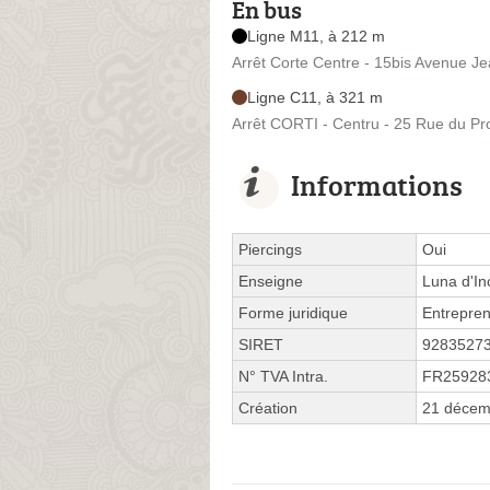
En bus
Ligne M11, à 212 m
Arrêt Corte Centre - 15bis Avenue Je
Ligne C11, à 321 m
Arrêt CORTI - Centru - 25 Rue du Pr
Informations
Piercings
Oui
Enseigne
Luna d'In
Forme juridique
Entrepren
SIRET
9283527
N° TVA Intra.
FR25928
Création
21 décem