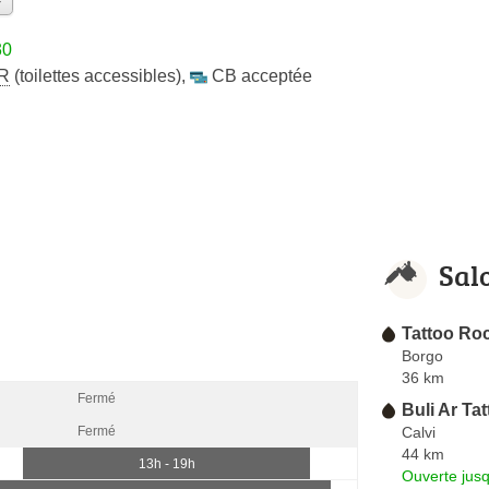
30
R
(toilettes accessibles)
,
CB acceptée
Sal
Tattoo Ro
Borgo
36 km
Fermé
Buli Ar Ta
Calvi
Fermé
44 km
13h - 19h
Ouverte jus