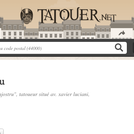
ru
hjostru", tatoueur situé
av. xavier luciani
,
e