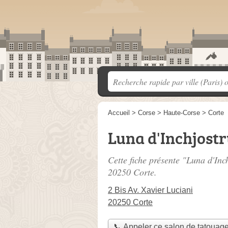
Accueil
>
Corse
>
Haute-Corse
>
Corte
Luna d'Inchjost
Cette fiche présente "Luna d'Inc
20250 Corte.
2 Bis Av. Xavier Luciani
20250 Corte
📞 Appeler ce salon de tatouag