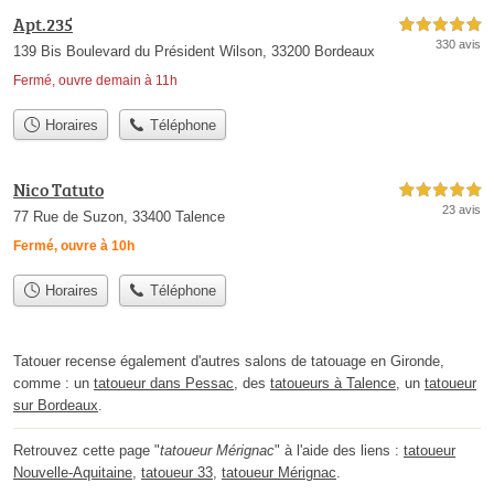
Apt.235
5,0 étoiles sur 5
330 avis
139 Bis Boulevard du Président Wilson, 33200 Bordeaux
Fermé, ouvre demain à 11h
Horaires
Téléphone
Nico Tatuto
5,0 étoiles sur 5
23 avis
77 Rue de Suzon, 33400 Talence
Fermé, ouvre à 10h
Horaires
Téléphone
Tatouer recense également d'autres salons de tatouage en Gironde,
comme : un
tatoueur dans Pessac
, des
tatoueurs à Talence
, un
tatoueur
sur Bordeaux
.
Retrouvez cette page "
tatoueur Mérignac
" à l'aide des liens :
tatoueur
Nouvelle-Aquitaine
,
tatoueur 33
,
tatoueur Mérignac
.