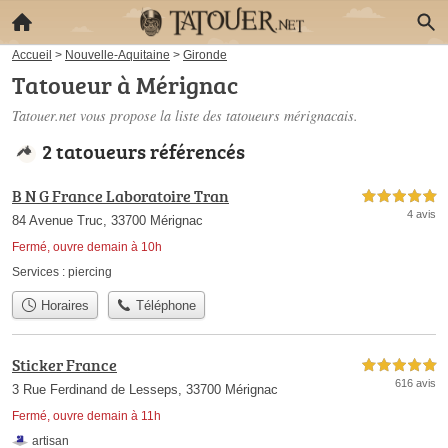
Accueil
>
Nouvelle-Aquitaine
>
Gironde
Tatoueur à Mérignac
Tatouer.net vous propose la liste des
tatoueurs mérignacais
.
2 tatoueurs référencés
B N G France Laboratoire Tran
5,0 étoiles sur 5
4 avis
84 Avenue Truc, 33700 Mérignac
Fermé, ouvre demain à 10h
Services :
piercing
Horaires
Téléphone
Sticker France
5,0 étoiles sur 5
616 avis
3 Rue Ferdinand de Lesseps, 33700 Mérignac
Fermé, ouvre demain à 11h
artisan