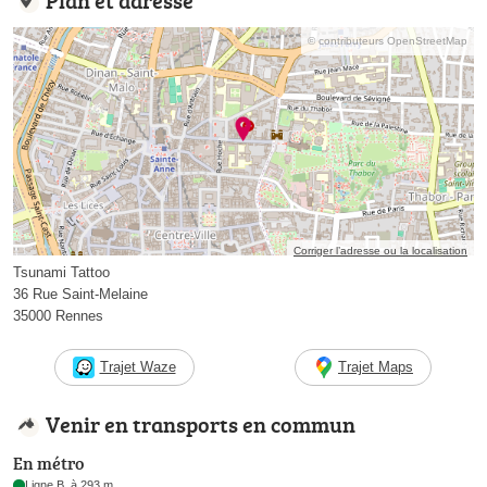
© contributeurs OpenStreetMap
Corriger l’adresse ou la localisation
Tsunami Tattoo
36 Rue Saint-Melaine
35000 Rennes
Trajet Waze
Trajet Maps
Venir en transports en commun
En métro
Ligne B, à 293 m