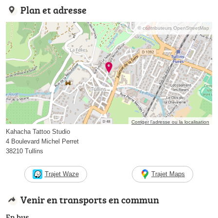
Plan et adresse
© contributeurs OpenStreetMap
Corriger l’adresse ou la localisation
Kahacha Tattoo Studio
4 Boulevard Michel Perret
38210 Tullins
Trajet Waze
Trajet Maps
Venir en transports en commun
En bus