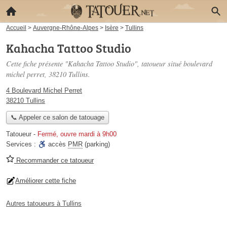
Accueil
>
Auvergne-Rhône-Alpes
>
Isère
>
Tullins
Kahacha Tattoo Studio
Cette fiche présente "Kahacha Tattoo Studio", tatoueur situé
boulevard
michel perret
, 38210 Tullins.
4 Boulevard Michel Perret
38210 Tullins
📞 Appeler ce salon de tatouage
Tatoueur
-
Fermé, ouvre mardi à 9h00
Services :
accès
PMR
(parking)
Recommander ce tatoueur
Améliorer cette fiche
Autres tatoueurs à Tullins