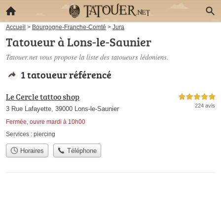
Accueil
>
Bourgogne-Franche-Comté
>
Jura
Tatoueur à Lons-le-Saunier
Tatouer.net vous propose la liste des
tatoueurs lédoniens
.
1 tatoueur référencé
Le Cercle tattoo shop
5,0 étoiles sur 5
224 avis
3 Rue Lafayette, 39000 Lons-le-Saunier
Fermée, ouvre mardi à 10h00
Services :
piercing
Horaires
Téléphone