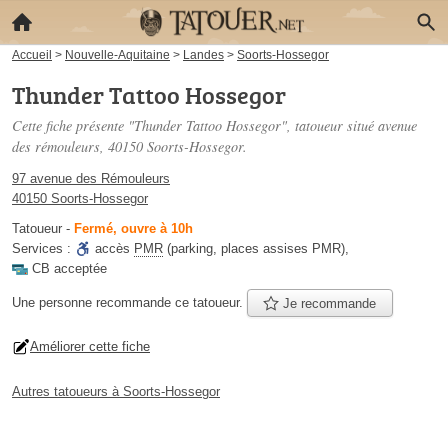
Accueil
>
Nouvelle-Aquitaine
>
Landes
>
Soorts-Hossegor
Thunder Tattoo Hossegor
Cette fiche présente "Thunder Tattoo Hossegor", tatoueur situé
avenue
des rémouleurs
, 40150 Soorts-Hossegor.
97 avenue des Rémouleurs
40150 Soorts-Hossegor
Tatoueur
-
Fermé, ouvre à 10h
Services :
accès
PMR
(parking, places assises PMR)
,
CB acceptée
Une personne
recommande
ce tatoueur.
Je recommande
Améliorer cette fiche
Autres tatoueurs à Soorts-Hossegor