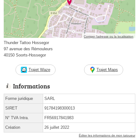
Corriger l’adresse ou la localisation
Thunder Tattoo Hossegor
97 avenue des Rémouleurs
40150 Soorts-Hossegor
Trajet Waze
Trajet Maps
Informations
Forme juridique
SARL
SIRET
91784198300013
N° TVA Intra.
FR56917841983
Création
26 juillet 2022
Éditer les informations de mon tatoueur