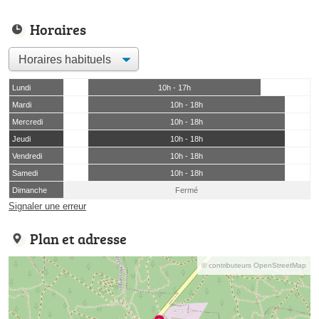
Horaires
Lundi
10h - 17h
Mardi
10h - 18h
Mercredi
10h - 18h
Jeudi
10h - 18h
Vendredi
10h - 18h
Samedi
10h - 18h
Dimanche
Fermé
Signaler une erreur
Plan et adresse
© contributeurs OpenStreetMap