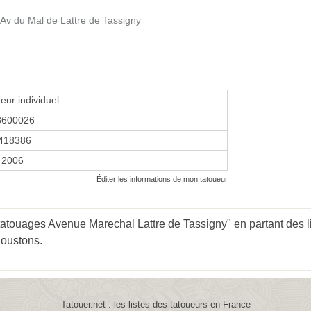
v du Mal de Lattre de Tassigny
eur individuel
8600026
418386
 2006
Éditer les informations de mon tatoueur
atouages Avenue Marechal Lattre de Tassigny" en partant des l
Soustons
.
Tatouer.net : les listes des tatoueurs en France