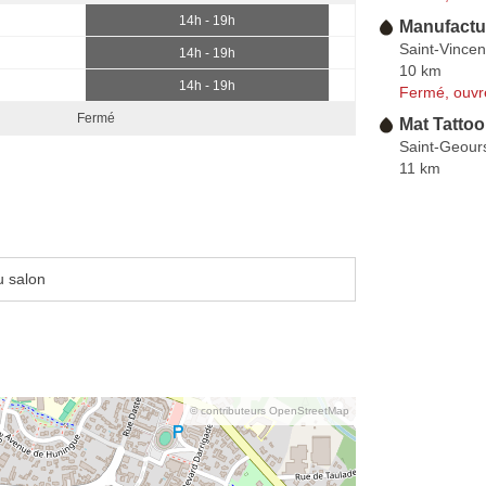
14h - 19h
Manufactu
Saint-Vincen
14h - 19h
10 km
14h - 19h
Fermé, ouvr
Fermé
Mat Tattoo
Saint-Geou
11 km
u salon
© contributeurs OpenStreetMap