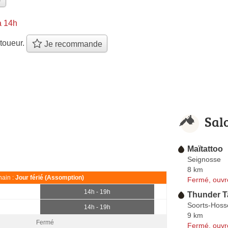
à 14h
toueur.
Je recommande
Sal
Maïtattoo
Seignosse
8 km
ain :
Jour férié (Assomption)
Fermé, ouvr
14h - 19h
Thunder T
Soorts-Hoss
14h - 19h
9 km
Fermé
Fermé, ouvr