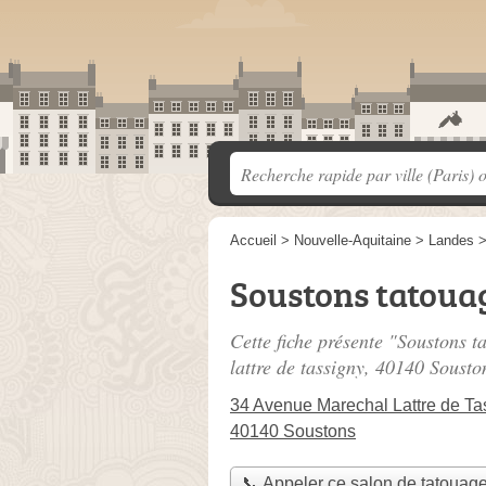
Accueil
>
Nouvelle-Aquitaine
>
Landes
Soustons tatoua
Cette fiche présente "Soustons t
lattre de tassigny
, 40140 Sousto
34 Avenue Marechal Lattre de Ta
40140 Soustons
📞 Appeler ce salon de tatouag