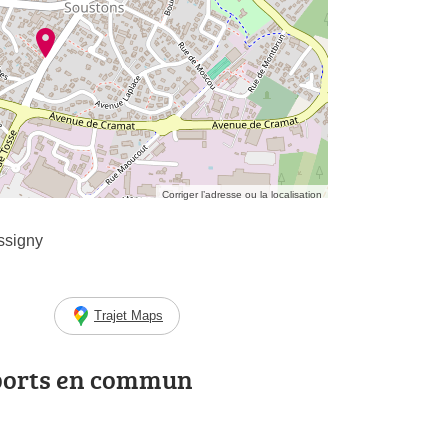
Corriger l’adresse ou la localisation
ssigny
Trajet Maps
ports en commun