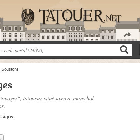
>
Soustons
ges
atouages", tatoueur situé
avenue marechal
ns.
ssigny
e