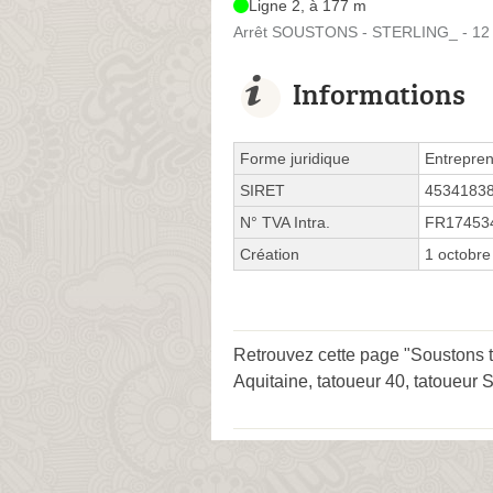
Ligne 2, à 177 m
Arrêt SOUSTONS - STERLING_ - 12 A
Informations
Forme juridique
Entrepren
SIRET
4534183
N° TVA Intra.
FR17453
Création
1 octobre
Retrouvez cette page "Soustons t
Aquitaine
,
tatoueur 40
,
tatoueur 